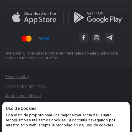
¡Atención! El sitio puede contener materiales no adecuados para
personas menores de 18 años.
Privacy policy
DMCA Copyright Policy
Condiciones de uso
Acuerdo de Privacidad
Uso de Cookies
Reglas para la publicación de libros
Con el fin de proporcionar una mejor experiencia de usuario,
recopilamos y utilizamos cookies. Si continúa navegando por
Área RR.PP.: pr@booknet.com
nuestro sitio web, acepta la recopilación y el uso de cookies.