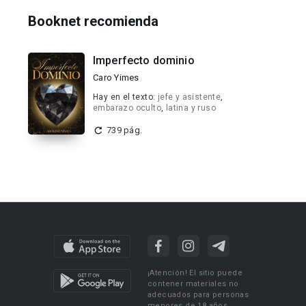
Booknet recomienda
Imperfecto dominio
Caro Yimes
Hay en el texto:
jefe y asistente
,
embarazo oculto
,
latina y ruso
739 pág.
¡Atención! El sitio puede
contener materiales no
adecuados para personas
menores de 18 años.