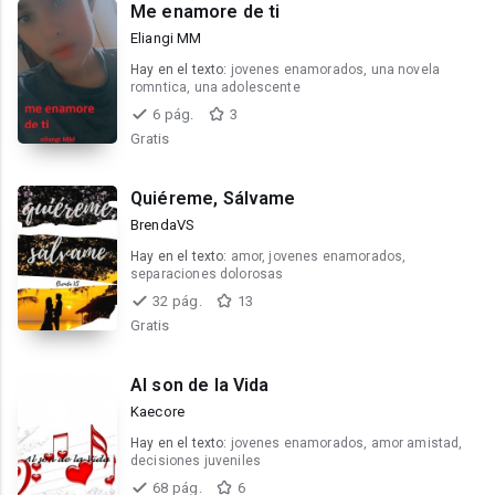
Me enamore de ti
Eliangi MM
Hay en el texto:
jovenes enamorados, una novela
romntica, una adolescente
6 pág.
3
Gratis
Quiéreme, Sálvame
BrendaVS
Hay en el texto:
amor, jovenes enamorados,
separaciones dolorosas
32 pág.
13
Gratis
Al son de la Vida
Kaecore
Hay en el texto:
jovenes enamorados, amor amistad,
decisiones juveniles
68 pág.
6