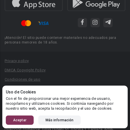
¡Atención! El sitio puede contener materiales no adecuados para
personas menores de 18 años.
Privacy policy
DMCA Copyright Policy
Condiciones de uso
Acuerdo de Privacidad
Uso de Cookies
Reglas para la publicación de libros
Con el fin de proporcionar una mejor experiencia de usuario,
recopilamos y utilizamos cookies. Si continúa navegando por
Área RR.PP.: pr@booknet.com
nuestro sitio web, acepta la recopilación y el uso de cookies.
Aceptar
Más información
© 2026 Booknet. Todos los derechos reservados.
Dirección comercial: Griva Digeni 51, oficina 1, Larnaca, 6036,