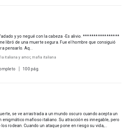
y yo negué con la cabeza -Es alivio. *****************
e libró de una muerte segura. Fue el hombre que consiguió
a pensarlo. Aq...
ia italiana y amor
,
mafia italiana
completo
100 pág.
fuerte, se ve arrastrada a un mundo oscuro cuando acepta un
 enigmático mafioso italiano. Su atracción es innegable, pero
ue los rodean. Cuando un ataque pone en riesgo su vida,