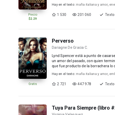
Hay en el texto:
mafia italiana y amor
,
ene
1 530
201 060
Texto
Precio
$2.29
Perverso
Dariagne De Gracia C.
Lynd Spencer está a punto de casarse
un amor del pasado, con quien termina en la cama. Con un terrible cargo
que fue producto de la borrachera lo que 
tóxico,...
Hay en el texto:
mafia italiana y amor
,
emb
2 721
447 978
Texto
Gratis
Tuya Para Siempre (libro #
Virginia Velasquez