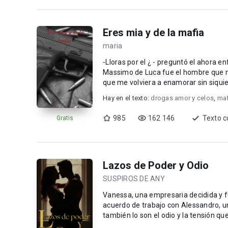
Eres mia y de la mafia
maria
-Lloras por el ¿ - preguntó el ahora enfadado 
Massimo de Luca fue el hombre que m
que me volviera a enamorar sin siquier
Hay en el texto:
drogas amor y celos
,
maf
985
162 146
Texto 
Gratis
Lazos de Poder y Odio
SUSPIROS DE ANY
Vanessa, una empresaria decidida y 
acuerdo de trabajo con Alessandro, un
también lo son el odio y la tensión q
Alessandr...