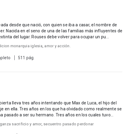
eada desde que nació, con quien se iba a casar, el nombre de
entes de
extinta del lugar. Rouses debe volver para ocupar un pu...
dicion monarquia iglesia
,
amor y acción.
pleto
511 pág.
ierta lleva tres años intentando que Max de Luca, el hijo del
je en ella. Tres años en los que ha olvidado como realmente se
 ha pasado a ser su hermano. Tres años en los cuales tuvo...
ganza sacrificio y amor
,
secuentro pasado perdonar