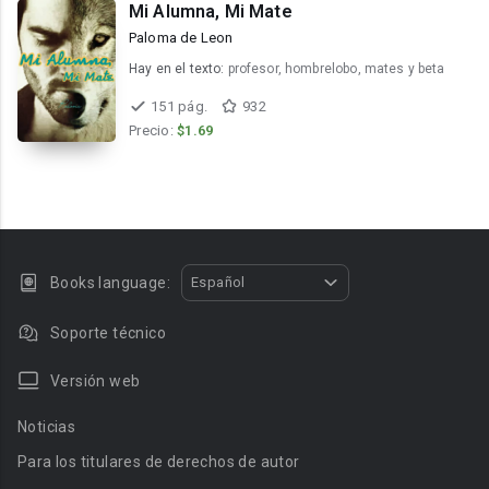
Mi Alumna, Mi Mate
Paloma de Leon
Hay en el texto:
profesor, hombrelobo, mates y beta
151 pág.
932
Precio:
$1.69
Books language:
Español
Soporte técnico
Versión web
Noticias
Para los titulares de derechos de autor