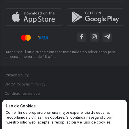
¡Atención! El sitio puede contener materiales no adecuados para
personas menores de 18 años.
Privacy policy
DMCA Copyright Policy
Condiciones de uso
Acuerdo de Privacidad
Uso de Cookies
Reglas para la publicación de libros
Con el fin de proporcionar una mejor experiencia de usuario,
recopilamos y utilizamos cookies. Si continúa navegando por
Área RR.PP.: pr@booknet.com
nuestro sitio web, acepta la recopilación y el uso de cookies.