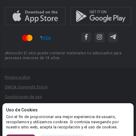
¡Atención! El sitio puede contener materiales no adecuados para
personas menores de 18 años.
Privacy policy
DMCA Copyright Policy
Condiciones de uso
Acuerdo de Privacidad
Uso de Cookies
Reglas para la publicación de libros
Con el fin de proporcionar una mejor experiencia de usuario,
recopilamos y utilizamos cookies. Si continúa navegando por
Área RR.PP.: pr@booknet.com
nuestro sitio web, acepta la recopilación y el uso de cookies.