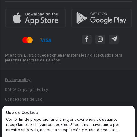
¡Atención! El sitio puede contener materiales no adecuados para
personas menores de 18 años.
Privacy policy
DMCA Copyright Policy
Condiciones de uso
Acuerdo de Privacidad
Uso de Cookies
Reglas para la publicación de libros
Con el fin de proporcionar una mejor experiencia de usuario,
recopilamos y utilizamos cookies. Si continúa navegando por
Área RR.PP.: pr@booknet.com
nuestro sitio web, acepta la recopilación y el uso de cookies.