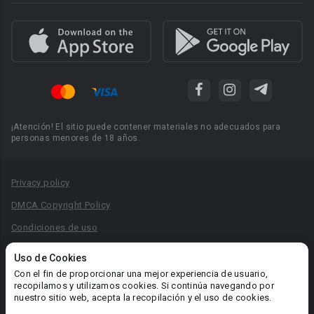
¡Atención! El sitio puede contener materiales no adecuados para
personas menores de 18 años.
Privacy policy
DMCA Copyright Policy
Condiciones de uso
Acuerdo de Privacidad
Uso de Cookies
Reglas para la publicación de libros
Con el fin de proporcionar una mejor experiencia de usuario,
recopilamos y utilizamos cookies. Si continúa navegando por
Área RR.PP.: pr@booknet.com
nuestro sitio web, acepta la recopilación y el uso de cookies.