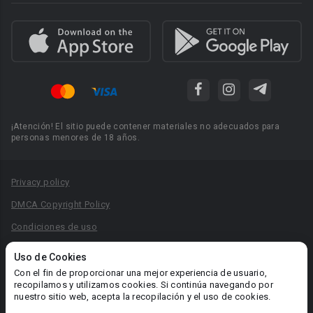
¡Atención! El sitio puede contener materiales no adecuados para
personas menores de 18 años.
Privacy policy
DMCA Copyright Policy
Condiciones de uso
Acuerdo de Privacidad
Uso de Cookies
Reglas para la publicación de libros
Con el fin de proporcionar una mejor experiencia de usuario,
recopilamos y utilizamos cookies. Si continúa navegando por
Área RR.PP.: pr@booknet.com
nuestro sitio web, acepta la recopilación y el uso de cookies.