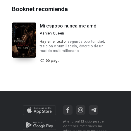
Booknet recomienda
Mi esposo nunca me amó
Ashleh Queen
Hay en el texto:
segunda oportunidad
,
traición y humillación
,
divorcio de un
marido multimillonario
65 pág.
¡Atención! El sitio puede
contener materiales no
adecuados para personas