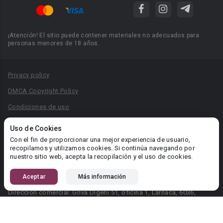
¡Atención! El sitio puede contener materiales no adecuados para
personas menores de 18 años.
Privacy policy
DMCA Copyright Policy
Condiciones de uso
Acuerdo de Privacidad
Uso de Cookies
Reglas para la publicación de libros
Con el fin de proporcionar una mejor experiencia de usuario,
recopilamos y utilizamos cookies. Si continúa navegando por
Área RR.PP.: pr@booknet.com
nuestro sitio web, acepta la recopilación y el uso de cookies.
Aceptar
Más información
© 2026 Booknet. Todos los derechos reservados.
Dirección comercial: Griva Digeni 51, oficina 1, Larnaca, 6036,
Chipre