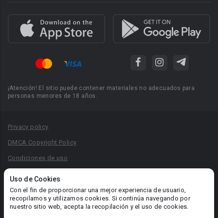
¡Atención! El sitio puede contener materiales no adecuados para
personas menores de 18 años.
Privacy policy
DMCA Copyright Policy
Condiciones de uso
Acuerdo de Privacidad
Uso de Cookies
Reglas para la publicación de libros
Con el fin de proporcionar una mejor experiencia de usuario,
recopilamos y utilizamos cookies. Si continúa navegando por
Área RR.PP.: pr@booknet.com
nuestro sitio web, acepta la recopilación y el uso de cookies.