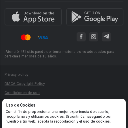
¡Atención! El sitio puede contener materiales no adecuados para
personas menores de 18 años.
Privacy policy
DMCA Copyright Policy
Condiciones de uso
Acuerdo de Privacidad
Uso de Cookies
Reglas para la publicación de libros
Con el fin de proporcionar una mejor experiencia de usuario,
recopilamos y utilizamos cookies. Si continúa navegando por
Área RR.PP.: pr@booknet.com
nuestro sitio web, acepta la recopilación y el uso de cookies.