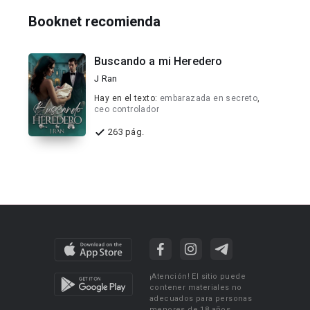
Booknet recomienda
Buscando a mi Heredero
J Ran
Hay en el texto:
embarazada en secreto
,
ceo controlador
263 pág.
¡Atención! El sitio puede
contener materiales no
adecuados para personas
menores de 18 años.