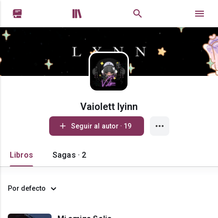


Vaiolett lyinn
Seguir al autor · 19
Libros
Sagas · 2
Por defecto