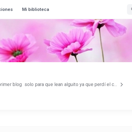
ciones
Mi biblioteca
Hola!!! Pueden visitar mi primer blog solo para que lean alguito ya que perdí el correo asociado a la cuenta pero aqui esta tambien mi nuevo blog en el que pienso escribir mucho mas!