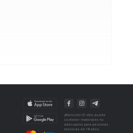
¡Atención! El sitio puede
contener materiales no
adecuados para personas
menores de 18 años.