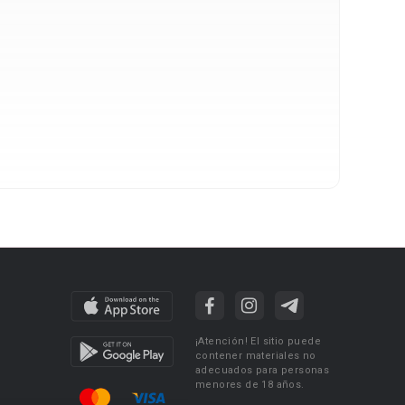
¡Atención! El sitio puede
contener materiales no
adecuados para personas
menores de 18 años.