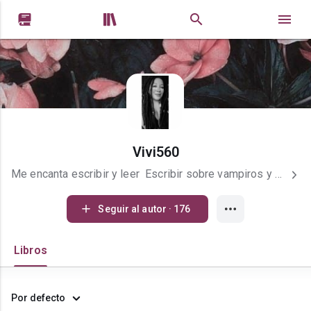


Vivi560
Me encanta escribir y leer Escribir sobre vampiros y hombres lobo es tan Increíble ​​​​​​, me hace feliz hacer sentir especial al lector
Seguir al autor · 176
Libros
Por defecto