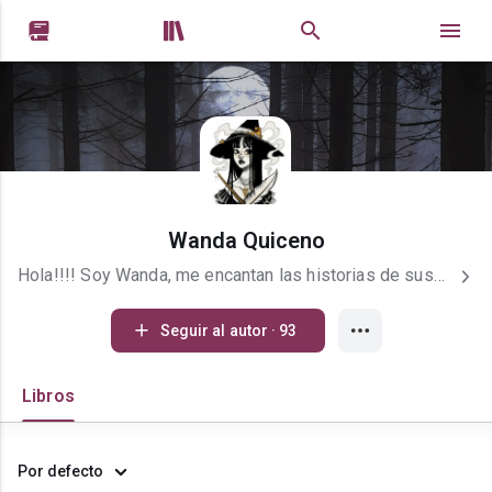


Wanda Quiceno
Hola!!!! Soy Wanda, me encantan las historias de suspenso, thriller y acción con un toque de amor. Desde muy niña me gustaba escribir... Pero, descubrí que era mi pasión hasta hace 6 años. Soy amante del chocolate, el cine y la pizza. Siempre busco escribir algo diferente, que signifique retarme a salir de mi zona de confort (que mejor forma de conocerte mejor a ti mismo).
Seguir al autor · 93
Libros
Por defecto