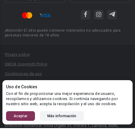
¡Atención! El sitio puede contener materiales no adecuados para
personas menores de 18 años.
Privacy policy
DMCA Copyright Policy
Condiciones de uso
Acuerdo de Privacidad
Uso de Cookies
Reglas para la publicación de libros
Con el fin de proporcionar una mejor experiencia de usuario,
recopilamos y utilizamos cookies. Si continúa navegando por
Área RR.PP.: pr@booknet.com
nuestro sitio web, acepta la recopilación y el uso de cookies.
Aceptar
Más información
© 2026 Booknet. Todos los derechos reservados.
Dirección comercial: Griva Digeni 51, oficina 1, Larnaca, 6036,
Chipre