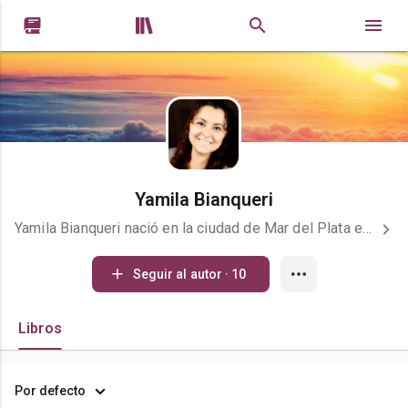


Yamila Bianqueri
Yamila Bianqueri nació en la ciudad de Mar del Plata en el año 1990 y creció en Comandante Nicanor Otamendi, un pueblo del Partido de General Alvarado, provincia de Buenos Aires. Trabaja de encargada en un edificio y disfruta de sus hijos el resto del día; estudia y baila folclore. Una lectora compulsiva que escribe en sus ratos libres, cuando los tiene, y de vez en cuando se obsesiona con alguna serie televisiva. Quienes la conocen la pintan como una mujer inquieta, apasionada, y hasta en algunos casos divertida. Ella asegura que no es un ser sociable pero los que realmente la perciben, saben que no es así. Es la autora de: La novela “Tu mirada me atrapó” (2017, en papel por Librománticas y digital en Amazon) El relato "Cumpliendo un sueño" (2017, en digital por Amazon) Así como esta historia, vendrán muchas más. Actualmente se encuentra trabajando en varios proyectos, uno de ellos, quizás el más importante, su segunda novela “Desata mis cadenas” Si querés saber más sobre ella, visita sus Redes sociales.
Seguir al autor · 10
Libros
Por defecto