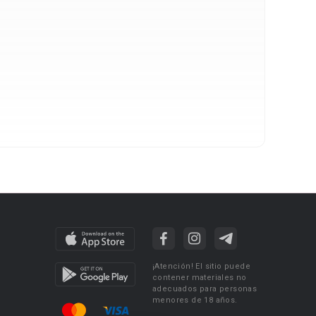
¡Atención! El sitio puede
contener materiales no
adecuados para personas
menores de 18 años.