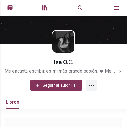


Isa O.C.
Me encanta escribir, es mi más grande pasión. ❤️ Me gusta el ballet, la fotografía, leer, dibujar, escuchar música y jugar videojuegos. (¡Adoro escuchar solos de guitarra! De rock obviamente.) También siento una gran conexión con todo lo que tenga que ver con Inglaterra, un país único e inigualable. Y sin nada más que decir, ¡espero que les gusten mis historias! Las escribo con una gran dedicación. Algún día cumpliré mi sueño de ser una escritora reconocida. ❤️
Seguir al autor · 1
Libros