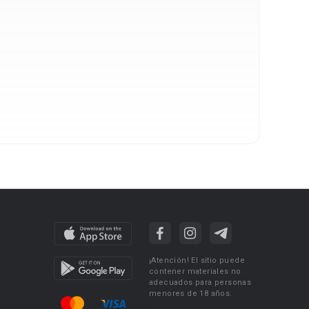
¡Atención! El sitio puede
contener materiales no
adecuados para personas
menores de 18 años.