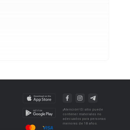
¡Atención! El sitio puede
contener materiales no
adecuados para personas
menores de 18 años.