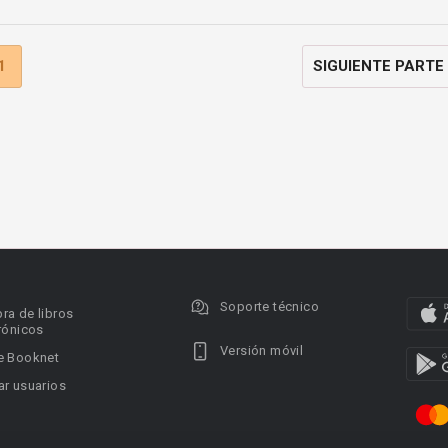
1
SIGUIENTE PARTE
Soporte técnico
ra de libros
rónicos
Versión móvil
e Booknet
r usuarios