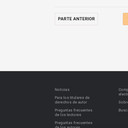
PARTE ANTERIOR
Noticias
Comp
elect
Para los titulares de
derechos de autor
Sobr
Preguntas frecuentes
Busca
de los lectores
Preguntas frecuentes
de los autores