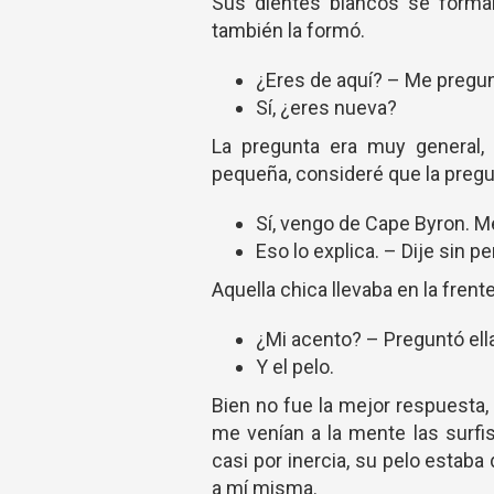
Sus dientes blancos se formar
también la formó.
¿Eres de aquí? – Me pregun
Sí, ¿eres nueva?
La pregunta era muy general,
pequeña, consideré que la pregu
Sí, vengo de Cape Byron.
Eso lo explica. – Dije sin pe
Aquella chica llevaba en la frent
¿Mi acento? – Preguntó ell
Y el pelo.
Bien no fue la mejor respuesta, 
me venían a la mente las surfis
casi por inercia, su pelo esta
a mí misma.