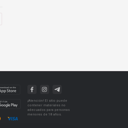
¡Atención! El sitio puede
contener materiales no
adecuados para personas
menores de 18 años.