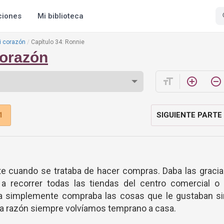
ciones
Mi biblioteca
i corazón
Capítulo 34: Ronnie
corazón
format_size
add_circle_outline
remove_circle_outline
1
SIGUIENTE PARTE
e cuando se trataba de hacer compras. Daba las gracia
 a recorrer todas las tiendas del centro comercial o
lla simplemente compraba las cosas que le gustaban si
sa razón siempre volvíamos temprano a casa.