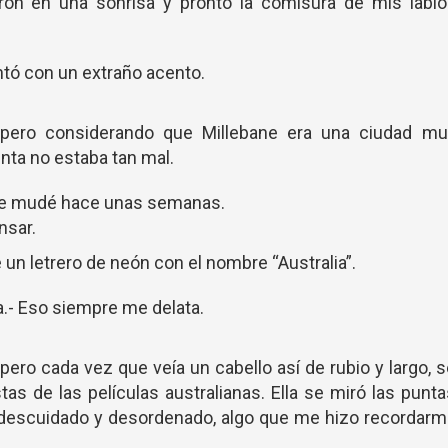
on en una sonrisa y pronto la comisura de mis labio
tó con un extraño acento.
 pero considerando que Millebane era una ciudad mu
nta no estaba tan mal.
 Me mudé hace unas semanas.
nsar.
e un letrero de neón con el nombre “Australia”.
a.- Eso siempre me delata.
pero cada vez que veía un cabello así de rubio y largo, 
tas de las películas australianas. Ella se miró las punt
ba descuidado y desordenado, algo que me hizo recordar