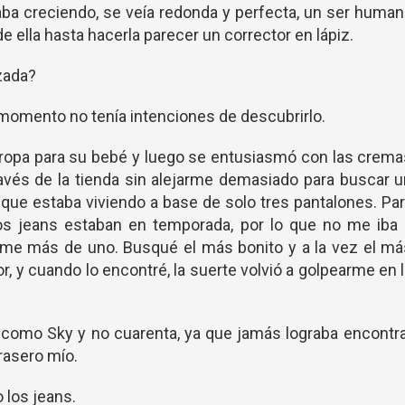
ba creciendo, se veía redonda y perfecta, un ser huma
e ella hasta hacerla parecer un corrector en lápiz.
zada?
 momento no tenía intenciones de descubrirlo.
 ropa para su bebé y luego se entusiasmó con las crem
ravés de la tienda sin alejarme demasiado para buscar 
 que estaba viviendo a base de solo tres pantalones. Pa
tos jeans estaban en temporada, por lo que no me iba 
rme más de uno. Busqué el más bonito y a la vez el m
r, y cuando lo encontré, la suerte volvió a golpearme en 
is como Sky y no cuarenta, ya que jamás lograba encontr
rasero mío.
los jeans.