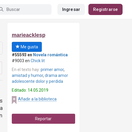
Ingresar
Registrarse
marieacklesp
Me gusta
#55593 en
Novela romántica
#9003 en
Chick lit
En el texto hay:
primer amor
,
amistad y humor
,
drama amor
adolescente dolor y perdida
Editado: 14.05.2019
Añadir a la biblioteca
s
 a
n
Reportar