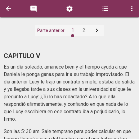






1
2
Parte anterior
CAPITULO V
Es un día soleado, amanece bien y el tiempo ayuda a que
Daniela le ponga ganas para ir a su trabajo improvisado. El
día anterior Lucy le trajo un contrato simple, estaba de salida
y ya llegaba tarde a sus clases en la universidad así que le
pregunto a Lucy: ¿Tú lo has redactado? A lo que ella
respondió afirmativamente, y confiando en que nada de lo
que Lucy escribiera en ese contrato iba a perjudicarlo, lo
firmo.
Son las 5: 30 am. Sale temprano para poder calcular en que
tiempo llegará a casa del hombre con el que trabajara los