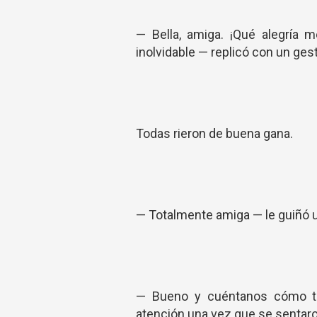
— Bella, amiga. ¡Qué alegría 
inolvidable — replicó con un gest
Todas rieron de buena gana.
— Totalmente amiga — le guiñó u
— Bueno y cuéntanos cómo te
atención una vez que se sentaron