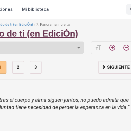
ciones
Mi biblioteca
do de ti (en EdiciÓn)
7. Panorama incierto
 de ti (en EdiciÓn)
format_size
add_circle_outline
remove_circle_outline
1
2
3
SIGUIENTE
tras el cuerpo y alma siguen juntos, no puedo admitir que
luntad tiene necesidad de perder la esperanza en la vida."