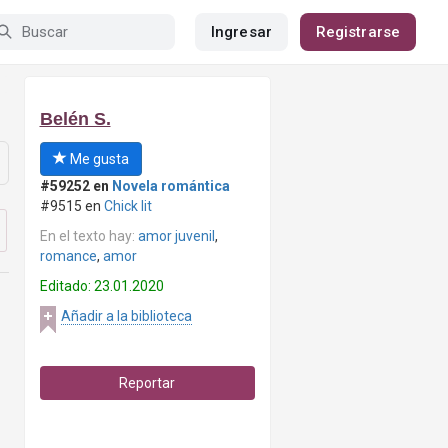
Ingresar
Registrarse
Belén S.
Me gusta
#59252 en
Novela romántica
#9515 en
Chick lit
En el texto hay:
amor juvenil
,
romance
,
amor
Editado: 23.01.2020
Añadir a la biblioteca
Reportar