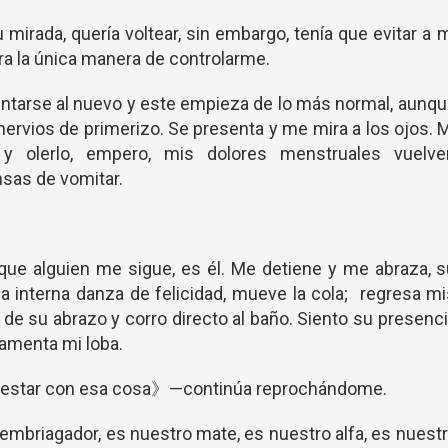
 mirada, quería voltear, sin embargo, tenía que evitar a 
era la única manera de controlarme.
esentarse al nuevo y este empieza de lo más normal, aunq
nervios de primerizo. Se presenta y me mira a los ojos. 
r y olerlo, empero, mis dolores menstruales vuelve
sas de vomitar.
 que alguien me sigue, es él. Me detiene y me abraza, 
ba interna danza de felicidad, mueve la cola; regresa m
e su abrazo y corro directo al baño. Siento su presenc
menta mi loba.
ue estar con esa cosa》—continúa reprochándome.
 embriagador, es nuestro mate, es nuestro alfa, es nuest