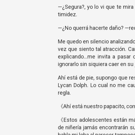
—¿Segura?, yo lo vi que te mir
timidez.
—¿No querrá hacerte daño? —re
Me quedo en silencio analizand
vez que siento tal atracción. 
explicando…me invita a pasar c
ignorarlo sin siquiera caer en s
Ahí está de pie, supongo que re
Lycan Dolph. Lo cual no me cau
regla.
《Ahí está nuestro papacito, corr
《Estos adolescentes están más
de niñería jamás encontrarán s
habla mi loba al parecer tampoco