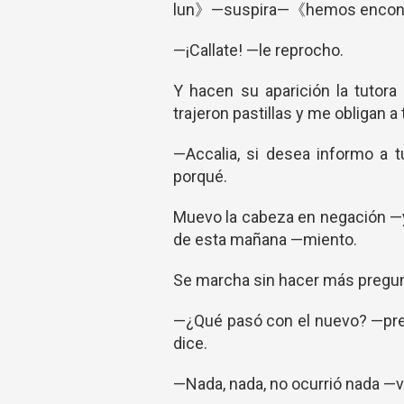
lun》—suspira—《hemos encontra
—¡Callate! —le reprocho.
Y hacen su aparición la tutor
trajeron pastillas y me obligan a
—Accalia, si desea informo a 
porqué.
Muevo la cabeza en negación —
de esta mañana —miento.
Se marcha sin hacer más pregun
—¿Qué pasó con el nuevo? —pr
dice.
—Nada, nada, no ocurrió nada —v