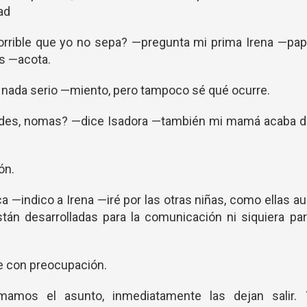
ad
orrible que yo no sepa? —pregunta mi prima Irena —pa
as —acota.
s nada serio —miento, pero tampoco sé qué ocurre.
edes, nomas? —dice Isadora —también mi mamá acaba d
ión.
a —indico a Irena —iré por las otras niñas, como ellas a
án desarrolladas para la comunicación ni siquiera pa
ce con preocupación.
amos el asunto, inmediatamente las dejan salir. 