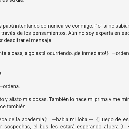
s papá intentando comunicarse conmigo. Por si no sabía
través de los pensamientos. Aún no soy experta en es
or descifrar el mensaje
e a casa, algo está ocurriendo, ¡de inmediato!》—orden
a.
》—ordena.
o y alisto mis cosas. También lo hace mi prima y me mi
hace también.
teca de la academia》 —habla mi loba —《Luego de es
ntar sospechas, el bus les estará esperando afuera 》