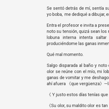
Se sentó detrás de mí, sentía su
yo boba, me dediqué a dibujar, 
Entra el profesor e invita a pr
noto su tensión, quizá sean los 
lobuna interna intenta salta
produciéndome las ganas inmen
Qué mal momento.
Salgo disparada al baño y noto
olor se reúne con el mío, mi lo
ganas de vomitar y me deshago d
ahí afuera 《que vergüenza》—la
《 Y justo estos días tenías q
《Su olor, su maldito olor es tan