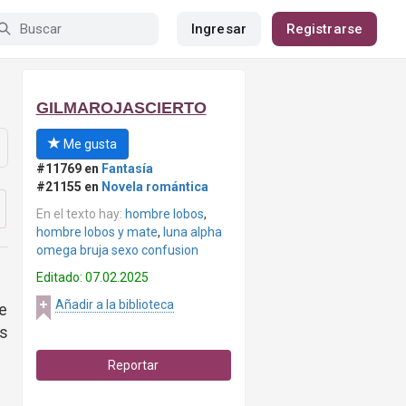
Ingresar
Registrarse
GILMAROJASCIERTO
Me gusta
#11769 en
Fantasía
#21155 en
Novela romántica
En el texto hay:
hombre lobos
,
hombre lobos y mate
,
luna alpha
omega bruja sexo confusion
Editado: 07.02.2025
Añadir a la biblioteca
ue
is
Reportar