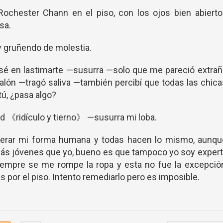
Rochester Chann en el piso, con los ojos bien abiert
nsa.
y gruñendo de molestia.
ensé en lastimarte —susurra —solo que me pareció extra
alón —tragó saliva —también percibí que todas las chic
tú, ¿pasa algo?
d 《ridículo y tierno》 —susurra mi loba.
perar mi forma humana y todas hacen lo mismo, aunqu
ás jóvenes que yo, bueno es que tampoco yo soy expert
iempre se me rompe la ropa y esta no fue la excepció
 por el piso. Intento remediarlo pero es imposible.