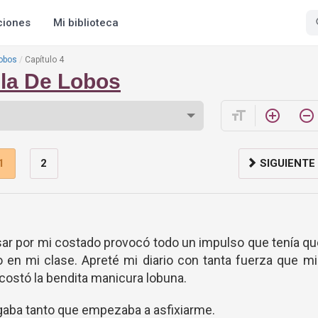
ciones
Mi biblioteca
Lobos
Capítulo 4
lla De Lobos
format_size
add_circle_outline
remove_circle_outline
1
2
SIGUIENTE
sar por mi costado provocó todo un impulso que tenía q
 en mi clase. Apreté mi diario con tanta fuerza que m
ostó la bendita manicura lobuna.
gaba tanto que empezaba a asfixiarme.