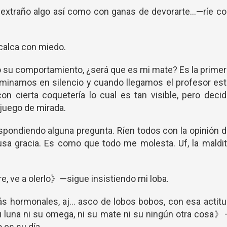
a extraño algo así como con ganas de devorarte…—ríe c
calca con miedo.
o su comportamiento, ¿será que es mi mate? Es la prime
Caminamos en silencio y cuando llegamos el profesor es
on cierta coquetería lo cual es tan visible, pero deci
u juego de mirada.
spondiendo alguna pregunta. Ríen todos con la opinión 
sa gracia. Es como que todo me molesta. Uf, la maldi
e, ve a olerlo》—sigue insistiendo mi loba.
 hormonales, aj… asco de lobos bobos, con esa actitu
u luna ni su omega, ni su mate ni su ningún otra cosa
 es su día.