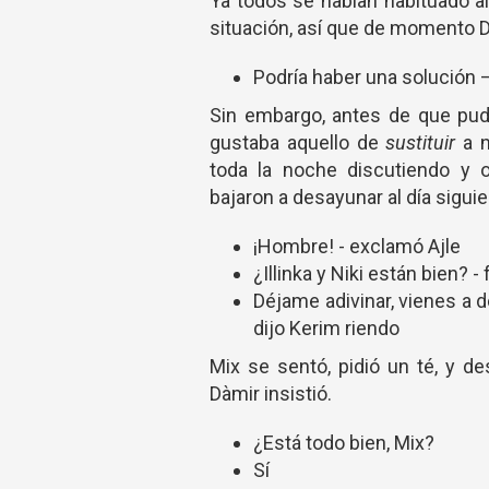
Ya todos se habían habituado a
situación, así que de momento Dà
Podría haber una solución 
Sin embargo, antes de que pud
gustaba aquello de
sustituir
a n
toda la noche discutiendo y 
bajaron a desayunar al día sigu
¡Hombre! - exclamó Ajle
¿Illinka y Niki están bien? 
Déjame adivinar, vienes a d
dijo Kerim riendo
Mix se sentó, pidió un té, y d
Dàmir insistió.
¿Está todo bien, Mix?
Sí