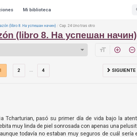
ciones
Mi biblioteca
azón (libro 8. На успешан начин)
Cap. 24 Uno tras otro
ón (libro 8. На успешан начин)
format_size
add_circle_outline
remove_circle_outline
...
1
2
4
SIGUIENTE
ia Tcharturian, pasó su primer día de vida bajo la aten
ebita muy linda de piel sonrosada con apenas una pelusi
y aunque todavía no estaban muy seguros de cuál sería 