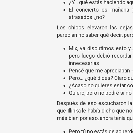
¿Y… qué estás haciendo aqu
El concierto es mañana y
atrasados ¿no?
Los chicos elevaron las cejas
parecían no saber qué decir, pe
Mix, ya discutimos esto y…
pero luego debió recordar
innecesarias
Pensé que me apreciaban - 
Pero… ¿qué dices? Claro q
¿Acaso no quieres estar co
Quiero, pero no podré si n
Después de eso escucharon la 
que Illinka le había dicho que no
más bien por eso, ahora tenía q
Pero tú no estás de acuerdo