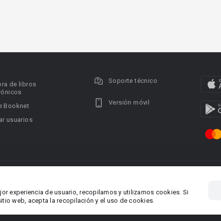
Soporte técnico
ra de libros
rónicos
Versión móvil
e Booknet
r usuarios
ervados.
Privacy policy
DMCA Copyright Policy
Condi
ina 1, Larnaca,
Área RR.PP.: pr@booknet.co
jor experiencia de usuario, recopilamos y utilizamos cookies. Si
tio web, acepta la recopilación y el uso de cookies.