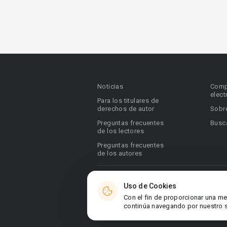
Noticias
Comp
elect
Para los titulares de
derechos de autor
Sobr
Preguntas frecuentes
Busca
de los lectores
Preguntas frecuentes
de los autores
© 2026 Booknet. Todos los derechos res
Uso de Cookies
Dirección comercial: Griva Digeni 51, ofic
Con el fin de proporcionar una me
6036, Chipre
continúa navegando por nuestro si