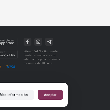
¡Atención! El sitio puede
contener materiales no
adecuados para personas
menores de 18 años.
ciones de uso
Acuerdo de Privacidad
Más información
Aceptar
m
Reglas para la publicación de libros