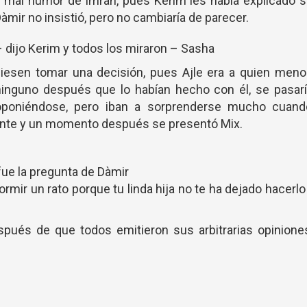
l mal humor de Imran, pues Kerim les había explicado 
mir no insistió, pero no cambiaría de parecer.
– dijo Kerim y todos los miraron – Sasha
iesen tomar una decisión, pues Ajle era a quien meno
inguno después que lo habían hecho con él, se pasarí
oponiéndose, pero iban a sorprenderse mucho cuand
iente y un momento después se presentó Mix.
- fue la pregunta de Dàmir
ormir un rato porque tu linda hija no te ha dejado hacerlo
espués de que todos emitieron sus arbitrarias opinione