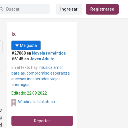
Ingresar
Registrarse
Ix
Me gusta
#27868 en
Novela romántica
#6145 en
Joven Adulto
En el texto hay:
musica amor
parejas
,
compromiso esperanza
,
sucesos inesperados viejos
enemigos
Editado: 22.09.2022
Añadir a la biblioteca
ta
ta
Reportar
el