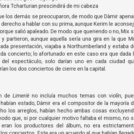
ñora Tcharturian prescindirá de mi cabeza
 que los demás se preocuparon, de modo que Dàmir apen
 derecho a hablar con su prima, aunque Kerim le aconse
porque salió apaleado. De modo que queriendo o no, Mix 
y partieron, aunque aquella sería una gira en la que M
ada presentación, viajaba a Northumberland y estaba 
da concierto; lo afortunado en este caso era que dada 
del espectáculo, solo darían uno en cada ciudad qu
rían los dos conciertos de cierre en la capital.
ón de
Limeriè
no incluía muchos temas con violín, pue
abían estado, Dàmir era el compositor de la mayoría 
cho los arreglos, habían hecho ambas cosas excluyend
 modo que, si por cualquier motivo faltaba el mismo, no 
eran los productores del álbum, no era estrictament
los conciertos. Este era un acuerdo al que habían llegad