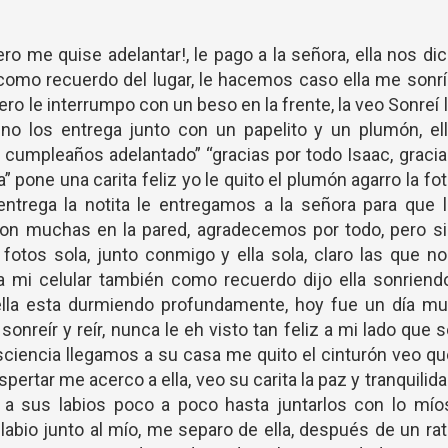
ero me quise adelantar!, le pago a la señora, ella nos di
como recuerdo del lugar, le hacemos caso ella me sonr
ro le interrumpo con un beso en la frente, la veo Sonreí 
no los entrega junto con un papelito y un plumón, ell
r cumpleaños adelantado” “gracias por todo Isaac, graci
 pone una carita feliz yo le quito el plumón agarro la fo
entrega la notita le entregamos a la señora para que 
son muchas en la pared, agradecemos por todo, pero s
fotos sola, junto conmigo y ella sola, claro las que n
mi celular también como recuerdo dijo ella sonriendo
ella esta durmiendo profundamente, hoy fue un día mu
sonreír y reír, nunca le eh visto tan feliz a mi lado que 
sciencia llegamos a su casa me quito el cinturón veo q
ertar me acerco a ella, veo su carita la paz y tranquilid
 sus labios poco a poco hasta juntarlos con lo míos
 labio junto al mío, me separo de ella, después de un ra