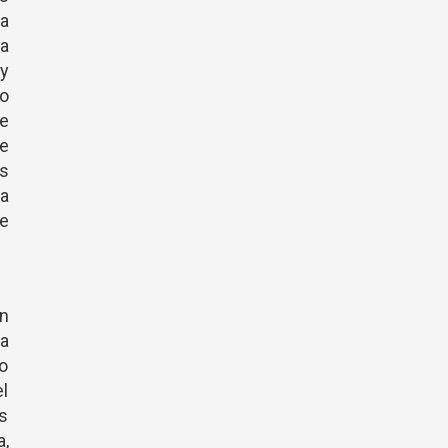
la
ra
ay
ro
me
e
os
la
de
on
a
do
el
s
a,