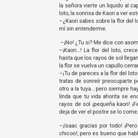
la señora vierte un liquido al 
loto, la sonrisa de Kaori a ver es
–¿Kaori sabes sobre la flor del l
mí sin entenderme.
–¡No! ¿Tu si? Me dice con asom
–¡Kaori…! La flor del loto, cre
hasta que los rayos de sol llegan
la flor se vuelva un capullo cerr
–¡Tu de pareces a la flor del l
tratas de sonreír preocuparte p
otro a la tuya… pero siempre ha
linda que tu vida ahorita se en
rayos de sol ¡pequeña kaori! ¡
deja de ver el postre se lo com
–¡Isaac gracias por todo! ¡Per
chicoo!, pero es bueno que ha