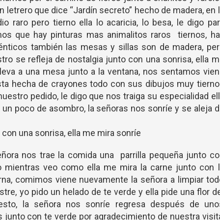
n letrero que dice “Jardín secreto” hecho de madera, en 
o raro pero tierno ella lo acaricia, lo besa, le digo pa
mos que hay pinturas mas animalitos raros tiernos, h
énticos también las mesas y sillas son de madera, pe
stro se refleja de nostalgia junto con una sonrisa, ella 
eva a una mesa junto a la ventana, nos sentamos vien
esta hecha de crayones todo con sus dibujos muy tiern
uestro pedido, le digo que nos traiga su especialidad el
 un poco de asombro, la señoras nos sonríe y se aleja 
o con una sonrisa, ella me mira sonríe
señora nos trae la comida una parrilla pequeña junto c
o mientras veo como ella me mira la carne junto con l
erna, comimos viene nuevamente la señora a limpiar to
re, yo pido un helado de te verde y ella pide una flor d
esto, la señora nos sonríe regresa después de uno
junto con te verde por agradecimiento de nuestra visit