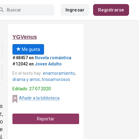
Ingresar
Registrarse
YGVenus
Me gusta
#48457 en
Novela romántica
#12042 en
Joven Adulto
En el texto hay:
enamoramiento
,
drama y amor
,
triosamorosos
Editado: 27.07.2020
Añadir a la biblioteca
es
z,
Reportar
mo
se
,