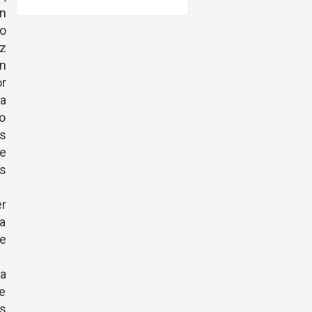
un
no
ez
én
r
a
no
as
de
os
er
la
e
na
e
es