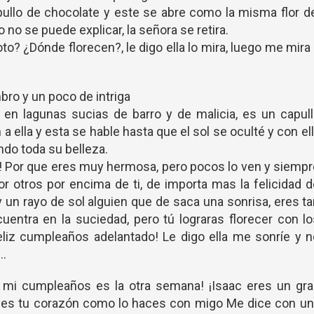
capullo de chocolate y este se abre como la misma flor d
to no se puede explicar, la señora se retira.
oto? ¿Dónde florecen?, le digo ella lo mira, luego me mira
bro y un poco de intriga
ce en lagunas sucias de barro y de malicia, es un capul
 a ella y esta se hable hasta que el sol se oculté y con el
ando toda su belleza.
oto! Por que eres muy hermosa, pero pocos lo ven y siemp
or otros por encima de ti, de importa mas la felicidad 
y un rayo de sol alguien que de saca una sonrisa, eres t
cuentra en la suciedad, pero tú lograras florecer con l
Feliz cumpleaños adelantado! Le digo ella me sonríe y 
e…
o mi cumpleaños es la otra semana! ¡Isaac eres un gr
bles tu corazón como lo haces con migo Me dice con un