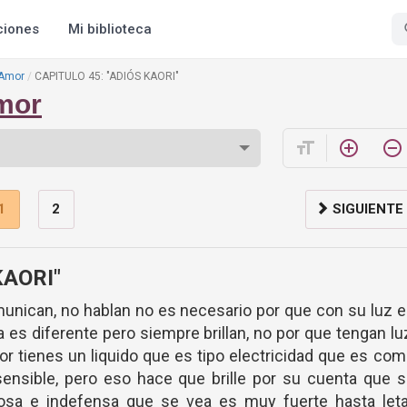
ciones
Mi biblioteca
 Amor
CAPITULO 45: "ADIÓS KAORI"
mor
format_size
add_circle_outline
remove_circle_outline
1
2
SIGUIENTE
KAORI"
nican, no hablan no es necesario por que con su luz 
 es diferente pero siempre brillan, no por que tengan lu
ior tienes un liquido que es tipo electricidad que es co
ensible, pero eso hace que brille por su cuenta que 
sa e indefensa que se vea es muy fuerte hasta letal