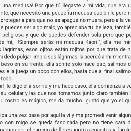
 una medusa! Por que tú llegaste a mi vida, que era 
ento, que necesitó una pequeña medusa que brille pero 
s protegerla para que no se apagué no muera, pero a la v
 puedes ser algo malo, yo apreciaba tu belleza, tambi
r peligrosa y que de puedes defender sola pero que po
 mí, “!Siempre serás mi medusa Kaori!”, ella me mir
 lágrimas, esos ojitos están rojitos por que trata de 
n mi dedo pulgar limpio sus lágrimas, la acercó a mi mientr
beso en su frente, ella sonríe solo hace eso, salimos 
s ella juega un poco con ellos, hasta que al final salim
r todo.
r!, le digo ella sonríe y me hace caso, ella comienza a v
 su celular y las que nos tomamos junto claro también 
 su rostro es mágico, me da mucho gustó que yo el qu
ca una vez pase por aquí la vi y me promedi venir algu
nto con migo se queda fascinada pero no tiene cara d
namos por el camino de flores junto a enanitos y farol