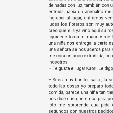
de hadas con luz, también con u
entrada había un animalito medi
ingresar al lugar, entramos ve
luces los floreros son muy aut
creo que ella ya vino aquí su ro
agradece toma mi mano y me ll
una niña nos entrega la carta 
una señora se nos acerca para n
me mira un poco extrañada, con
nosotros
–¡Te gusta el lugar Kaori! Le dig
–¡Si es muy bonito Isaac!, la 
todo las cosas yo preparo tod
comida, parece una niña tan ti
nos dice que queremos para post
loto me sorprende que pida 
segundos con nuestros pedidos 