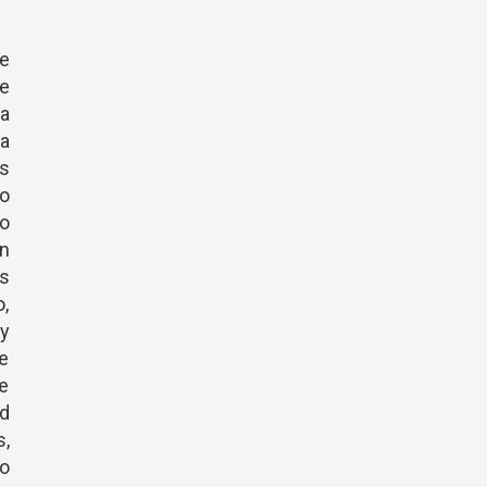
ce
íe
la
a
as
to
lo
in
os
,
y
se
ue
ad
,
to