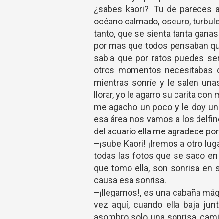
¿sabes kaori? ¡Tu de pareces a
océano calmado, oscuro, turbul
tanto, que se sienta tanta gana
por mas que todos pensaban que
sabia que por ratos puedes se
otros momentos necesitabas de
mientras sonríe y le salen unas
llorar, yo le agarro su carita co
me agacho un poco y le doy un 
esa área nos vamos a los delfine
del acuario ella me agradece po
–¡sube Kaori! ¡Iremos a otro luga
todas las fotos que se saco en
que tomo ella, son sonrisa en
causa esa sonrisa.
–¡llegamos!, es una cabaña mági
vez aquí, cuando ella baja ju
asombro solo una sonrisa, cami