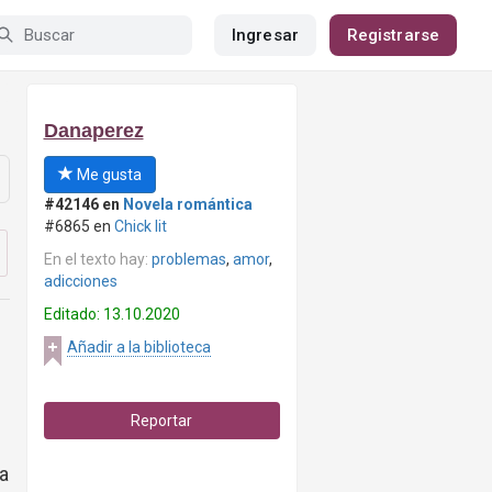
Ingresar
Registrarse
Danaperez
Me gusta
#42146 en
Novela romántica
#6865 en
Chick lit
En el texto hay:
problemas
,
amor
,
adicciones
Editado: 13.10.2020
Añadir a la biblioteca
Reportar
ba