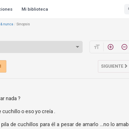
ciones
Mi biblioteca
 & nunca
Sinopsis
format_size
add_circle_outline
remove_circle_outline
1
SIGUIENTE
tar nada ?
cuchillo o eso yo creía .
pila de cuchillos para él a pesar de amarlo ...no lo ama