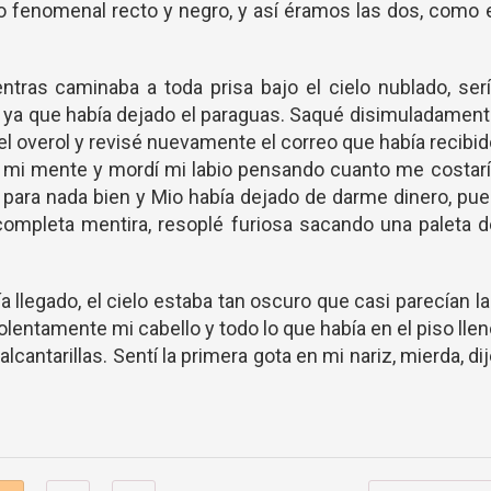
o fenomenal recto y negro, y así éramos las dos, como 
ntras caminaba a toda prisa bajo el cielo nublado, ser
r ya que había dejado el paraguas. Saqué disimuladamen
 del overol y revisé nuevamente el correo que había recibi
 en mi mente y mordí mi labio pensando cuanto me costar
ba para nada bien y Mio había dejado de darme dinero, pu
completa mentira, resoplé furiosa sacando una paleta 
a llegado, el cielo estaba tan oscuro que casi parecían l
violentamente mi cabello y todo lo que había en el piso lle
lcantarillas. Sentí la primera gota en mi nariz, mierda, di