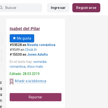
Ingresar
Registrarse
Isabel del Pilar
Me gusta
#59528 en
Novela romántica
#9549 en
Chick lit
#15530 en
Joven Adulto
En el texto hay:
comedia
romantica
,
chico malo
Editado: 28.03.2019
Añadir a la biblioteca
s
a
ra
Reportar
en
re