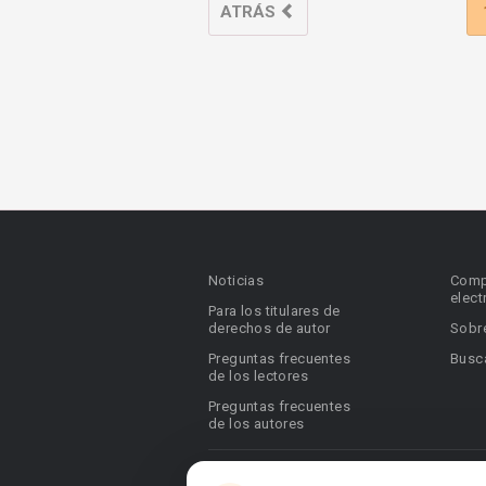
ATRÁS
Noticias
Comp
elect
Para los titulares de
derechos de autor
Sobr
Preguntas frecuentes
Busca
de los lectores
Preguntas frecuentes
de los autores
© 2026 Booknet. Todos los derechos res