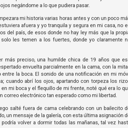
 ojos negándome a lo que pudiera pasar.
empezara mi historia varias horas antes y con un poco m
estuviera afuera y yo tranquila y segura en mi casa, no 
os del país, de esos donde no hay ley más que la propi
solo les temen a los fuertes, donde yo claramente n
ser más preciso, una humilde chica de 19 años que es
pertado envuelta parcialmente en la cama, con la mita
 entre la boca. El sonido de una notificación en mi móv
a; cuando abrí los ojos, apartando con torpeza los riz
n mi boca y el flequillo de mi frente, noté qué era lo q
 un correo electrónico tan esperado como mi libertad.
uego salté fuera de cama celebrando con un bailecito 
do, un mensaje de la galería, con esta última asignación 
y podría volver a dormir todas las mañanas, tal vez has