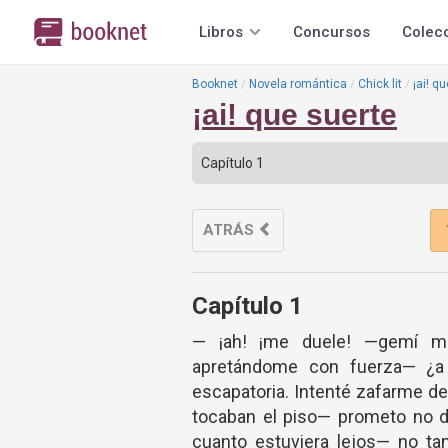
Libros
Concursos
Colec
Booknet
Novela romántica
Chick lit
¡ai! q
¡ai! que suerte
ATRÁS
Capítulo 1
— ¡ah! ¡me duele! —gemí mi
apretándome con fuerza— ¿a 
escapatoria. Intenté zafarme de 
tocaban el piso— prometo no dec
cuanto estuviera lejos— no tan