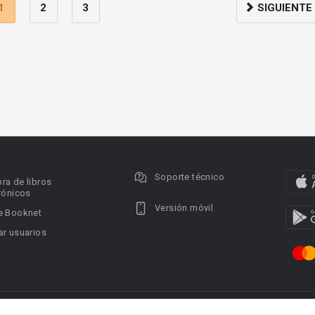
1
2
3
SIGUIENTE
Soporte técnico
ra de libros
rónicos
Versión móvil
e Booknet
r usuarios
ervados.
Privacy policy
DMCA Copyright Policy
Condi