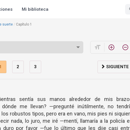
ciones
Mi biblioteca
ue suerte
Capítulo 1
format_size
add_circle_outline
remove_circle_outline
1
2
3
SIGUIENTE
entras sentía sus manos alrededor de mis brazo
dónde me llevan? —pregunté inútilmente, no tendrí
los robustos tipos, pero era en vano, mis pies ni siquie
ir nada, lo juro, me iré —mentí, llamaría a la policía 
 duro por favor —fue lo último que les dije casi ent