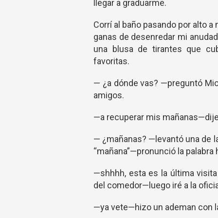
llegar a graduarme.
Corrí al baño pasando por alto a
ganas de desenredar mi anudado 
una blusa de tirantes que cub
favoritas.
— ¿a dónde vas? —preguntó Mio,
amigos.
—a recuperar mis mañanas—dije 
— ¿mañanas? —levantó una de la
“mañana”—pronunció la palabra 
—shhhh, esta es la última visit
del comedor—luego iré a la ofici
—ya vete—hizo un ademan con la