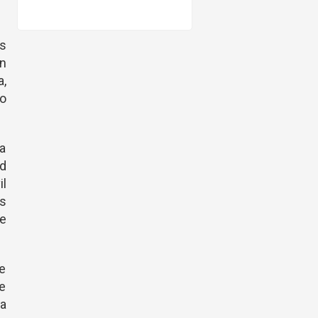
ás
en
a,
o
a
d
il
os
ue
de
de
ta