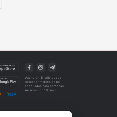
¡Atención! El sitio puede
contener materiales no
adecuados para personas
menores de 18 años.
ciones de uso
Acuerdo de Privacidad