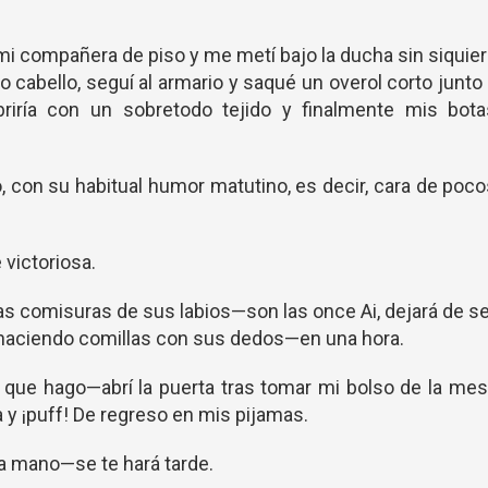
 mi compañera de piso y me metí bajo la ducha sin siquie
cabello, seguí al armario y saqué un overol corto junto
riría con un sobretodo tejido y finalmente mis bota
 con su habitual humor matutino, es decir, cara de poc
victoriosa.
s comisuras de sus labios—son las once Ai, dejará de s
haciendo comillas con sus dedos—en una hora.
a que hago—abrí la puerta tras tomar mi bolso de la me
a y ¡puff! De regreso en mis pijamas.
 mano—se te hará tarde.