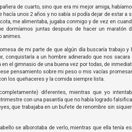
mpañera de cuarto, sino que era mi mejor amiga, habíam
hacía unos 2 años y no sabía si podía dejar de estar a 
ascota, me alimentaba, jugaba conmigo y de vez en cuan
ue dormíamos juntas después de hacer un maratón d
 o animes.
omesa de mi parte de que algún día buscaría trabajo y 
r, conquistaría a un hombre adinerado que nos sacara
 en el gimnasio de una buena vez por todas, de inmedia
or ese pensamiento sobre mi peso o mis vacías promesa
n los quehaceres y la comida siempre lista.
completamente) diferentes, mientras que yo intentab
rimestre con una pasantía que no había logrado falsifica
leyes, que trabajaba en un bufete de renombre sin siquie
cabello se alborotaba de verlo, mientras que ella tenía e