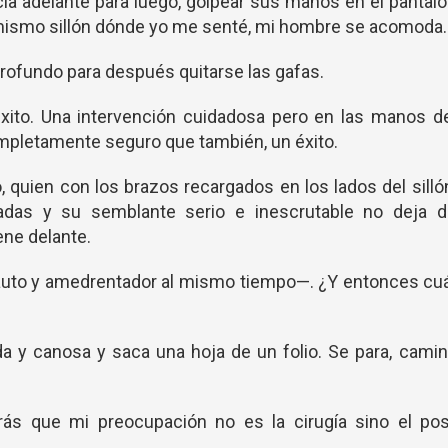
ia adelante para luego, golpear sus manos en el pantal
 mismo sillón dónde yo me senté, mi hombre se acomoda
profundo para después quitarse las gafas.
ito. Una intervención cuidadosa pero en las manos de
mpletamente seguro que también, un éxito.
, quien con los brazos recargados en los lados del silló
radas y su semblante serio e inescrutable no deja d
ene delante.
uto y amedrentador al mismo tiempo—. ¿Y entonces cuá
da y canosa y saca una hoja de un folio. Se para, cami
ás que mi preocupación no es la cirugía sino el pos