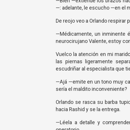
—Bien —extiende los brazos hac
—: adelante, le escucho —en el
De reojo veo a Orlando respirar 
—Médicamente, un inminente éx
neurocirujano Valente, estoy co
Vuelco la atención en mi marido
las piernas ligeramente sepa
escudriñar al especialista que ti
—Ajá —emite en un tono muy ca
sería el maldito inconveniente?
Orlando se rasca su barba tupi
hacia Rashid y se la entrega.
—Léela a detalle y comprender
operatorio.