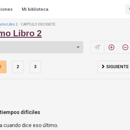
ciones
Mi biblioteca
smo Libro 2
CAPÍTULO DIECISIETE
mo Libro 2
format_size
add_circle_outline
remove_circle_outline
1
2
3
SIGUIENTE
tiempos difíciles
a cuando dice eso último.