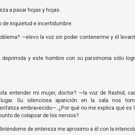
eza a pasar hojas y hojas.
o de inquietud e incertidumbre.
roblema? —elevo la voz sin poder contenerme y él levan
a, deprimida y este hombre con su parsimonia sólo log
ta entender mi mujer, doctor? —la voz de Rashid, cas
 lugar. Su silenciosa aparición en la sala nos tom
nfatiza embravecido—. ¿Por qué no me explica qué es 
punto de colapsar de los nervios?
ubriéndome de entereza me aproximo a él con la intenci