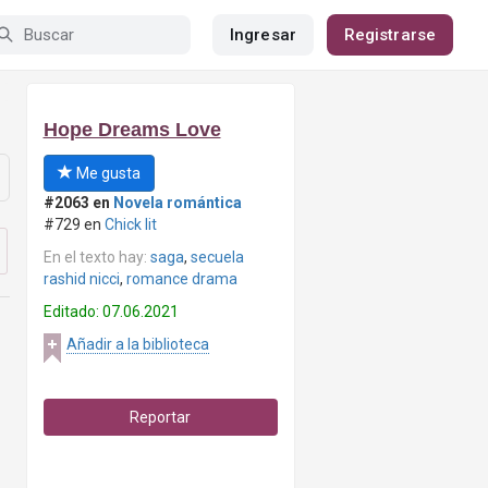
Ingresar
Registrarse
Hope Dreams Love
Me gusta
#2063 en
Novela romántica
#729 en
Chick lit
En el texto hay:
saga
,
secuela
rashid nicci
,
romance drama
Editado: 07.06.2021
Añadir a la biblioteca
Reportar