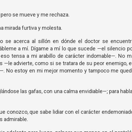
 pero se mueve y me rechaza.
na mirada furtiva y molesta.
o se acerca al sillón en dónde el doctor se encuentr
ábleme a mí. Dígame a mí lo que sucede —el silencio p
 y eso tensa a mi arabillo de carácter indomable—. No 
s —le advierte, como si se tratara de su peor enemigo, 
a—. No estoy en mi mejor momento y tampoco me qued
lándose las gafas, con una calma envidiable—; para habl
ue conozco, que sabe lidiar con el carácter endemoniad
s admirable.