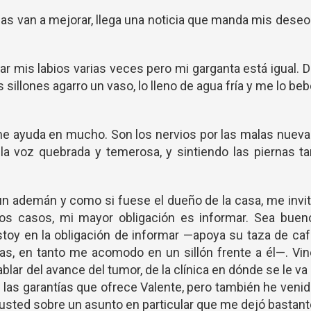
as van a mejorar, llega una noticia que manda mis dese
ar mis labios varias veces pero mi garganta está igual. 
os sillones agarro un vaso, lo lleno de agua fría y me lo be
 me ayuda en mucho. Son los nervios por las malas nuev
la voz quebrada y temerosa, y sintiendo las piernas t
 ademán y como si fuese el dueño de la casa, me invi
os casos, mi mayor obligación es informar. Sea bueno
toy en la obligación de informar —apoya su taza de ca
as, en tanto me acomodo en un sillón frente a él—. Vi
blar del avance del tumor, de la clínica en dónde se le va
de las garantías que ofrece Valente, pero también he veni
usted sobre un asunto en particular que me dejó bastan