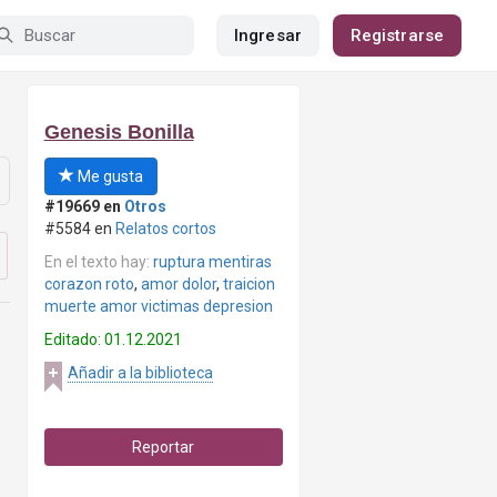
Ingresar
Registrarse
Genesis Bonilla
Me gusta
#19669 en
Otros
#5584 en
Relatos cortos
En el texto hay:
ruptura mentiras
corazon roto
,
amor dolor
,
traicion
muerte amor victimas depresion
Editado: 01.12.2021
Añadir a la biblioteca
Reportar