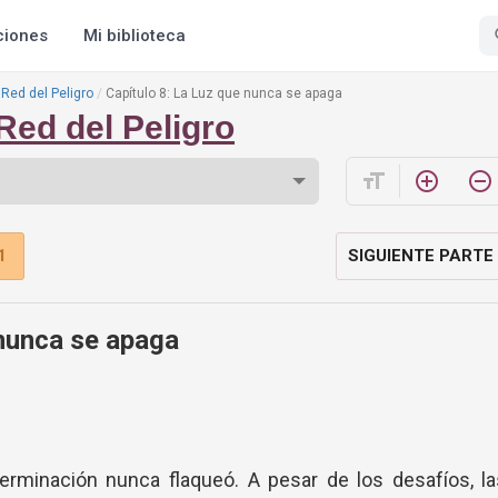
ciones
Mi biblioteca
 Red del Peligro
Capítulo 8: La Luz que nunca se apaga
Red del Peligro
format_size
add_circle_outline
remove_circle_outline
1
SIGUIENTE PARTE
 nunca se apaga
erminación nunca flaqueó. A pesar de los desafíos, la