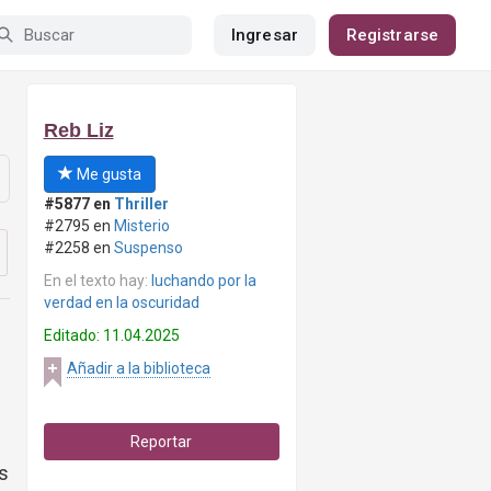
Ingresar
Registrarse
Reb Liz
Me gusta
#5877 en
Thriller
#2795 en
Misterio
#2258 en
Suspenso
En el texto hay:
luchando por la
verdad en la oscuridad
Editado: 11.04.2025
Añadir a la biblioteca
Reportar
s