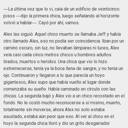
―La última vez que lo vi, caía de un edificio de veinticinco
pisos ―dijo la primera chica, luego señalando al horizonte
volvió a hablar―. Cayó por ahí, vamos.
Alex las siguió. Aquel chico muerto se llamaba Jeff y había
otro llamado Alex, eso no podía ser coincidencia. Iban por un
camino oscuro, sin luz, no llevaban lámparas ni luces, Alex
veía casi cada cinco metros chicos u hombres adultos
tirados, muertos o heridos. Una chica que vio lo hizo
estremecerse, tenía ya la boca llena de sangre, y no tenía un
ojo. Continuaron y llegaron a lo que parecía un hoyo
gigantesco, Alex supo que había vuelto al lugar donde
comenzaba su sueño. Había caminado en círculo con las
chicas. La segunda bajó y Alex vio a un chico recostado en el
fondo. No le costó mucho reconocerse a sí mismo, muerto,
totalmente sin moverse, ahora Alex no solo estaba
asustado, estaba aún peor que eso. Al ver al chico en el
hoyo la segunda chica lloró y dio un grito desgarrador.