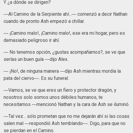
Y ¿a dónde se dirigen?
―Al Camino de la Serpiente ahí...― comenzó a decir Nathan
cuando de pronto Ash empezó a chillar.
― ¡Camino malo!, ¡Camino malo!, ese era mi hogar, pero es
demasiado peligroso ir ahí.
― No tenemos opción, ¿gustas acompañarnos?, se ve que
serías un buen guía ―dijo Alex.
― ¡No!, de ninguna manera ―dijo Ash mientras mordía la
pata del ciervo―. Es su funeral.
―Vamos, se ve que eres un fiero y protector dragón, y
nosotros solo somos unos débiles humanos, te
necesitamos ―mencionó Nathan y la cara de Ash se iluminó.
―Tal vez... sólo prometan que no me dejarán ahí si las cosas
salen mal ―respondió Ash temblando―. Digo, para que no
se pierdan en el Camino.