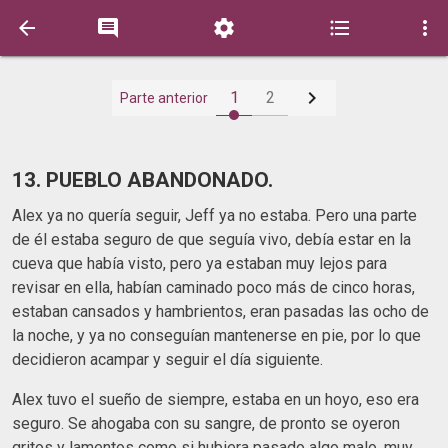






1
2
Parte anterior
13. PUEBLO ABANDONADO.
Alex ya no quería seguir, Jeff ya no estaba. Pero una parte
de él estaba seguro de que seguía vivo, debía estar en la
cueva que había visto, pero ya estaban muy lejos para
revisar en ella, habían caminado poco más de cinco horas,
estaban cansados y hambrientos, eran pasadas las ocho de
la noche, y ya no conseguían mantenerse en pie, por lo que
decidieron acampar y seguir el día siguiente.
Alex tuvo el sueño de siempre, estaba en un hoyo, eso era
seguro. Se ahogaba con su sangre, de pronto se oyeron
gritos y lamentos como si hubiera pasado algo malo, muy