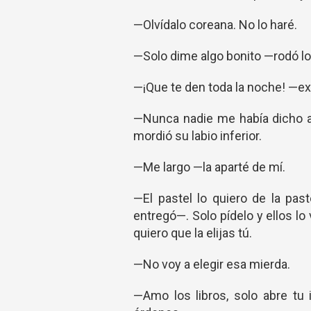
—Olvídalo coreana. No lo haré.
—Solo dime algo bonito —rodó lo
—¡Que te den toda la noche! —e
—Nunca nadie me había dicho al
mordió su labio inferior.
—Me largo —la aparté de mí.
—El pastel lo quiero de la pas
entregó—. Solo pídelo y ellos lo v
quiero que la elijas tú.
—No voy a elegir esa mierda.
—Amo los libros, solo abre tu 