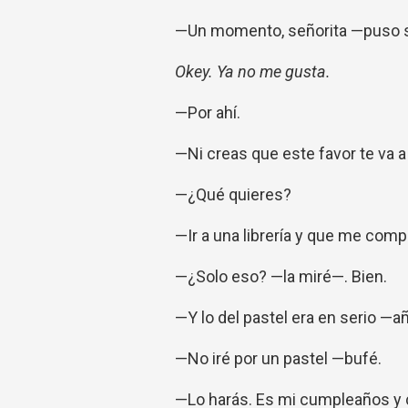
—Un momento, señorita —puso s
Okey. Ya no me gusta.
—Por ahí.
—Ni creas que este favor te va a
—¿Qué quieres?
—Ir a una librería y que me comp
—¿Solo eso? —la miré—. Bien.
—Y lo del pastel era en serio —a
—No iré por un pastel —bufé.
—Lo harás. Es mi cumpleaños y c