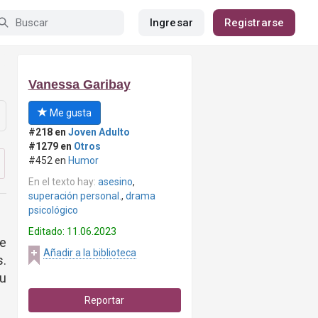
Ingresar
Registrarse
Vanessa Garibay
Me gusta
#218 en
Joven Adulto
#1279 en
Otros
#452 en
Humor
En el texto hay:
asesino
,
superación personal.
,
drama
psicológico
Editado: 11.06.2023
ue
Añadir a la biblioteca
s.
u
Reportar