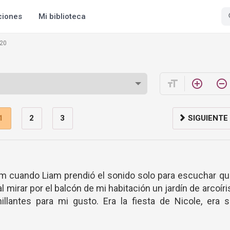
ciones
Mi biblioteca
 20
format_size
add_circle_outline
remove_circle_outline
1
2
3
SIGUIENTE
 am cuando Liam prendió el sonido solo para escuchar q
mirar por el balcón de mi habitación un jardín de arcoíri
llantes para mi gusto. Era la fiesta de Nicole, era s