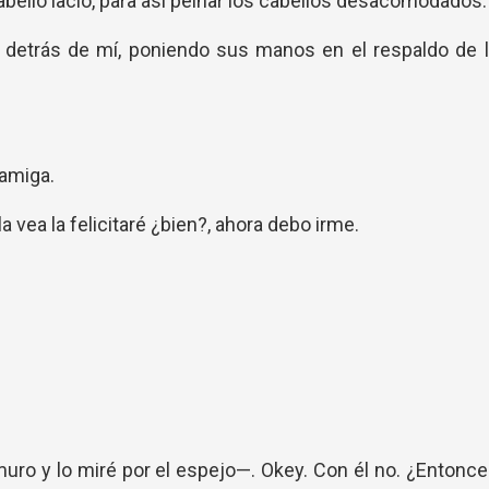
ello lacio, para así peinar los cabellos desacomodados.
ó detrás de mí, poniendo sus manos en el respaldo de 
amiga.
 vea la felicitaré ¿bien?, ahora debo irme.
ro y lo miré por el espejo—. Okey. Con él no. ¿Entonc