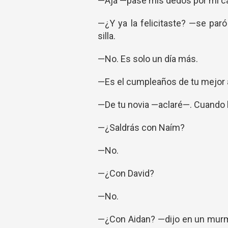
—Ajá —pasé mis dedos por mi cab
—¿Y ya la felicitaste? —se par
silla.
—No. Es solo un día más.
—Es el cumpleaños de tu mejor 
—De tu novia —aclaré—. Cuando la
—¿Saldrás con Naím?
—No.
—¿Con David?
—No.
—¿Con Aidan? —dijo en un murmu