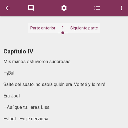





1
Parte anterior
Siguiente parte
Capítulo IV
Mis manos estuvieron sudorosas.
—¡Bu!
Salté del susto, no sabía quién era. Volteé y lo miré.
Era Joel.
—Así que tú... eres Lisa.
—Joel... —dije nerviosa.