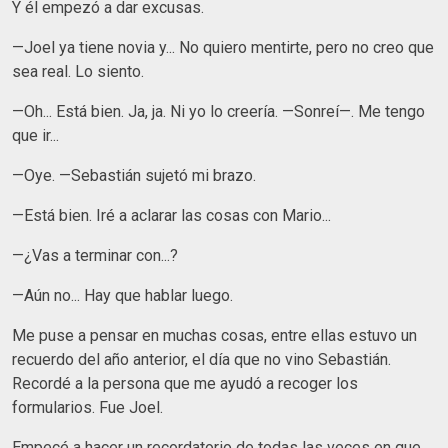
Y él empezó a dar excusas.
—Joel ya tiene novia y... No quiero mentirte, pero no creo que
sea real. Lo siento.
—Oh... Está bien. Ja, ja. Ni yo lo creería. —Sonreí—. Me tengo
que ir...
—Oye. —Sebastián sujetó mi brazo.
—Está bien. Iré a aclarar las cosas con Mario...
—¿Vas a terminar con...?
—Aún no... Hay que hablar luego.
Me puse a pensar en muchas cosas, entre ellas estuvo un
recuerdo del año anterior, el día que no vino Sebastián.
Recordé a la persona que me ayudó a recoger los
formularios. Fue Joel.
Empecé a hacer un recordatorio de todas las veces en que