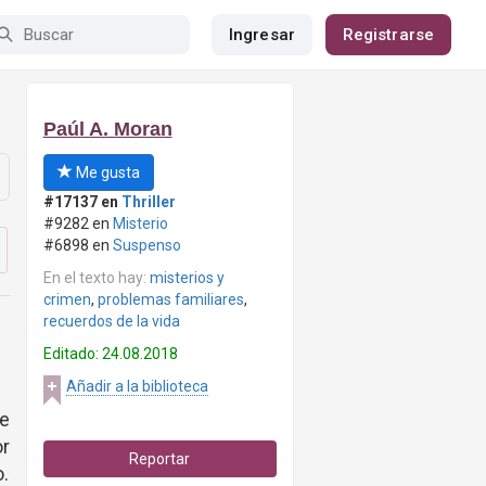
Ingresar
Registrarse
Paúl A. Moran
Me gusta
#17137 en
Thriller
#9282 en
Misterio
#6898 en
Suspenso
En el texto hay:
misterios y
crimen
,
problemas familiares
,
recuerdos de la vida
Editado: 24.08.2018
Añadir a la biblioteca
Me
or
Reportar
o.