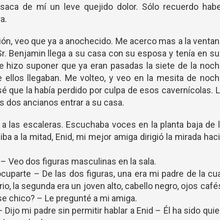
aca de mí un leve quejido dolor. Sólo recuerdo habe
a.
ación, veo que ya a anochecido. Me acerco mas a la venta
l Sr. Benjamin llega a su casa con su esposa y tenía en s
 hizo suponer que ya eran pasadas la siete de la noc
 ellos llegaban. Me volteo, y veo en la mesita de noc
sé que la había perdido por culpa de esos cavernícolas. 
os dos ancianos entrar a su casa.
o a las escaleras. Escuchaba voces en la planta baja de 
a a la mitad, Enid, mi mejor amiga dirigió la mirada hac
 – Veo dos figuras masculinas en la sala.
eocuparte – De las dos figuras, una era mi padre de la cu
, la segunda era un joven alto, cabello negro, ojos café
se chico? – Le pregunté a mi amiga.
Dijo mi padre sin permitir hablar a Enid – Él ha sido qui