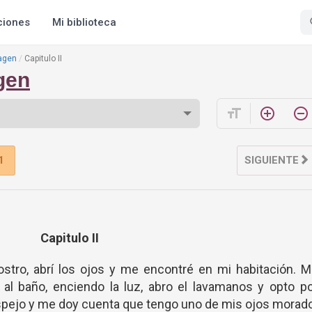
ciones
Mi biblioteca
agen
Capitulo II
gen
format_size
add_circle_outline
remove_circle_outline
1
SIGUIENTE
Capitulo II
rostro, abrí los ojos y me encontré en mi habitación. 
 al baño, enciendo la luz, abro el lavamanos y opto p
espejo y me doy cuenta que tengo uno de mis ojos morad