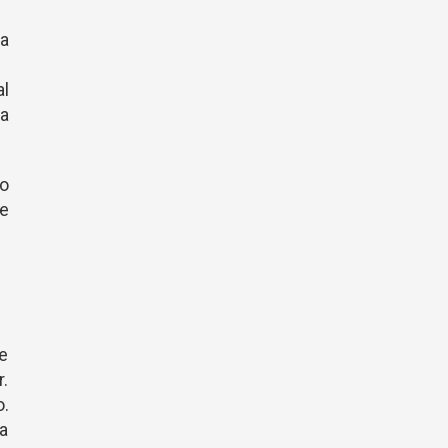
a
al
na
lo
e
me
r.
o.
la