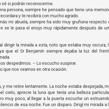
No sé si podrán reconocerme.
uena persona, siempre he pensado que tiene una memori
recordara y te recibirá con mucho agrado.
más mi abuela, siempre ha sido muy gruñona respecto 
pre se le pasa el enojo muy rápidamente después de u
 dirigir la mirada a esta, noto que estaba muy oscura, 
ya que el Sr Benjamín siempre dejaba la luz del frent
 nada.
 nos despedimos. – Lo escucho suspirar.
ro que nos veamos en otra ocasión.
asa, y me retire lentamente. La noche estaba despejada, 
 cielo, aprecie la luna que tenía una belleza particula
uro muy poco, al llegar a la puerta escuche un estruend
lencio de esa noche. Fue un disparo. Dirigí mi mirada a 