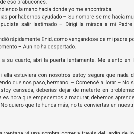
o de eso brabucones.
endiendo la mano hacia donde yo me encontraba.
acias por habernos ayudado – Su nombre se me hacía m
 pudiste salir lastimado – Dirigí la mirada a mi Padre
ondió rápidamente Enid, como vengándose de mi padre p
omento – Aun no ha despertado.
gí a su cuarto, abrí la puerta lentamente. Me siento en 
Si ella estuviera con nosotros estoy segura que nada 
iendo que nos paso, hermano. – Comencé a llorar – No 
 Estoy cansada, deberías dejar de meterte en problema
o ya es hora que empecemos a madurar, debemos aprende
. No quiero que te hunda más, no te conviertas en nuest
a ventana, vi una sombra correr a través del jardín de l