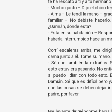
te ha rescato a ti y a tu herman
- Mucho gusto – Dijo el chico t
- Alma – Le tendí la mano – gr
familiar – No debiste hacerlo,
¿Damián, donde esta?
- Esta en su habitación – Resp
haberla interrumpido hace un m
Corrí escaleras arriba, me diri
cama junto a él. Tome su mano.
- Sé que también la extrañas. 
esto estuviera pasando. No ent
si puedo lidiar con todo esto.
Damián. Sé que es difícil per
que las cosas se deben dejar ir
padre, por favor.
Me levante dirigiéndome hacia l