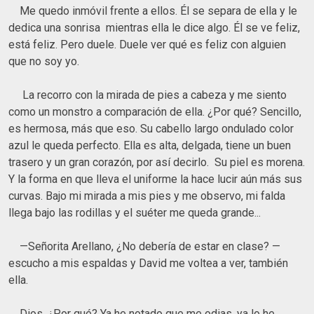
Me quedo inmóvil frente a ellos. Él se separa de ella y le
dedica una sonrisa mientras ella le dice algo. Él se ve feliz,
está feliz. Pero duele. Duele ver qué es feliz con alguien
que no soy yo.
La recorro con la mirada de pies a cabeza y me siento
como un monstro a comparación de ella. ¿Por qué? Sencillo,
es hermosa, más que eso. Su cabello largo ondulado color
azul le queda perfecto. Ella es alta, delgada, tiene un buen
trasero y un gran corazón, por así decirlo. Su piel es morena.
Y la forma en que lleva el uniforme la hace lucir aún más sus
curvas. Bajo mi mirada a mis pies y me observo, mi falda
llega bajo las rodillas y el suéter me queda grande...
—Señorita Arellano, ¿No debería de estar en clase? —
escucho a mis espaldas y David me voltea a ver, también
ella.
Dios, ¿Por qué? Ya he notado que me odias, ya lo he