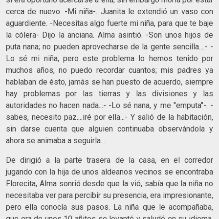
cerca de nuevo. -Mi niña-. Juanita le extendió un vaso con
aguardiente. -Necesitas algo fuerte mi niña, para que te baje
la cólera- Dijo la anciana. Alma asintió. -Son unos hijos de
puta nana; no pueden aprovecharse de la gente sencilla....- -
Lo sé mi niña, pero este problema lo hemos tenido por
muchos años, no puedo recordar cuantos; mis padres ya
hablaban de ésto, jamás se han puesto de acuerdo, siempre
hay problemas por las tierras y las divisiones y las
autoridades no hacen nada...- -Lo sé nana, y me "emputa"-. -
sabes, necesito paz....iré por ella...- Y salió de la habitación,
sin darse cuenta que alguien continuaba observándola y
ahora se animaba a seguirla....
De dirigió a la parte trasera de la casa, en el corredor
jugando con la hija de unos aldeanos vecinos se encontraba
Florecita, Alma sonrió desde que la vió, sabía que la niña no
necesitaba ver para percibir su presencia, era impresionante,
pero ella conocía sus pasos. La niña que le acompañaba,
que era de unos 10 añitos se levantó y saludó en su idioma.