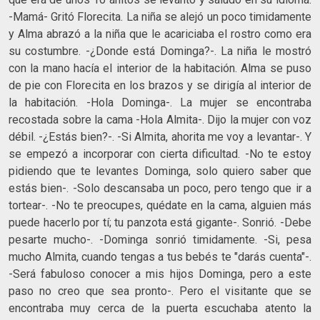
-Mamá- Gritó Florecita. La niña se alejó un poco timidamente
y Alma abrazó a la niña que le acariciaba el rostro como era
su costumbre. -¿Donde está Dominga?-. La niña le mostró
con la mano hacía el interior de la habitación. Alma se puso
de pie con Florecita en los brazos y se dirigía al interior de
la habitación. -Hola Dominga-. La mujer se encontraba
recostada sobre la cama -Hola Almita-. Dijo la mujer con voz
débil. -¿Estás bien?-. -Si Almita, ahorita me voy a levantar-. Y
se empezó a incorporar con cierta dificultad. -No te estoy
pidiendo que te levantes Dominga, solo quiero saber que
estás bien-. -Solo descansaba un poco, pero tengo que ir a
tortear-. -No te preocupes, quédate en la cama, alguien más
puede hacerlo por tí; tu panzota está gigante-. Sonrió. -Debe
pesarte mucho-. -Dominga sonrió timidamente. -Si, pesa
mucho Almita, cuando tengas a tus bebés te "darás cuenta"-.
-Será fabuloso conocer a mis hijos Dominga, pero a este
paso no creo que sea pronto-. Pero el visitante que se
encontraba muy cerca de la puerta escuchaba atento la