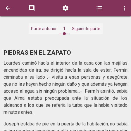





1
Parte anterior
Siguiente parte
PIEDRAS EN EL ZAPATO
Lourdes caminó hacía el interior de la casa con las mejillas
encendidas de ira; se dirigió hacía la sala de estar; Fermín
caminaba a su lado .- visita a esas personas y asegúrate
que no les hayan hecho ningún daño y que además ya tengan
acceso al agua sin ningún problema...- Fermín asintió, sabía
que Alma estaba preocupada ante la situación de los
aldeanos a los que se refería la turba que la había visitado
minutos antes.
Joseph estaba de pie en la puerta de la habitación; no sabía
si era oportuno acercarse a ella; sin embargo moría por estar