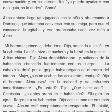
conversación y en su interior dijo: "yo puedo ayudarte con
eso, gata, no lo dudes". Sonrió.
Alma estuvo largo rato jugando con la niña y observando a
Dominga; que intentaba conversar con su amiga, pero que el
cansancio la agitaba y eso preocupaba cada vez más a
Alma.
-Mi hermosa princesa; debo irme- Dijo, besando a la niña en
la cabecita. La niña hizo un puchero y la besó en la mejilla. -
Adios chicas- Dijo Alma despidiéndose y saliendo de la
habitación; chocando fuertemente con un cuerpo ..... La
cabeza le dolió por el golpe, había pegado en el rostro del
intruso. -Mujer, ¿aún no acaban los accidentes contigo?- Dijo
el hombre. Alma cayó en la realidad y se enfureció
inmediatamente. -¿Es usted?- Dijo. -¿Que hace aquí?- -
Caminaba.... ¿o estoy preso en la habitación?-. Ella giró los
ojos. -Regrese a su habitación-. Dijo con un tono de voz más
suave. -Aún no está completamente recuperado-. El asintió,
no quería enfurecerla más, sabía que el acontecimiento de