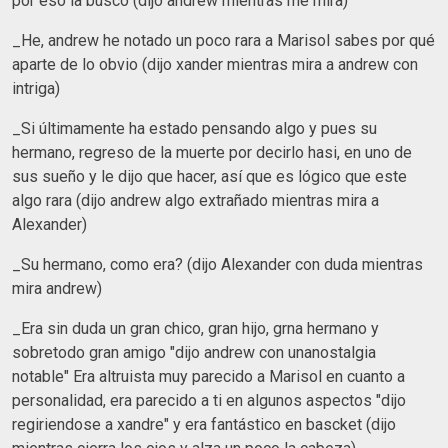
por eso la busco (dijo andrew mientras me mira)
_He, andrew he notado un poco rara a Marisol sabes por qué
aparte de lo obvio (dijo xander mientras mira a andrew con
intriga)
_Si últimamente ha estado pensando algo y pues su
hermano, regreso de la muerte por decirlo hasi, en uno de
sus sueño y le dijo que hacer, así que es lógico que este
algo rara (dijo andrew algo extrañado mientras mira a
Alexander)
_Su hermano, como era? (dijo Alexander con duda mientras
mira andrew)
_Era sin duda un gran chico, gran hijo, grna hermano y
sobretodo gran amigo "dijo andrew con unanostalgia
notable" Era altruista muy parecido a Marisol en cuanto a
personalidad, era parecido a ti en algunos aspectos "dijo
regiriendose a xandre" y era fantástico en bascket (dijo