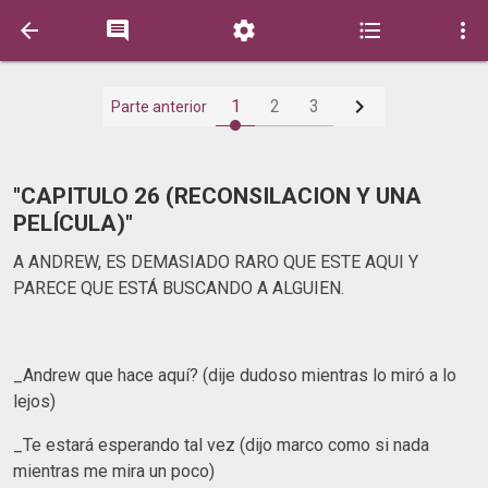






1
2
3
Parte anterior
"CAPITULO 26 (RECONSILACION Y UNA
PELÍCULA)"
A ANDREW, ES DEMASIADO RARO QUE ESTE AQUI Y
PARECE QUE ESTÁ BUSCANDO A ALGUIEN.
_Andrew que hace aquí? (dije dudoso mientras lo miró a lo
lejos)
_Te estará esperando tal vez (dijo marco como si nada
mientras me mira un poco)