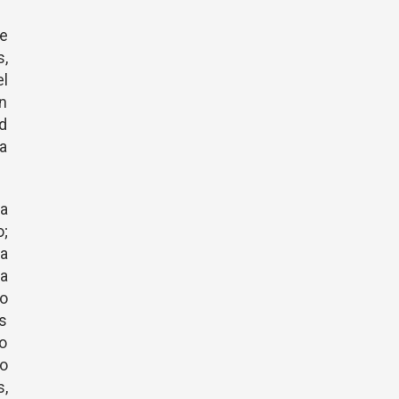
me
,
l
n
ud
na
la
o;
ia
la
no
as
no
so
s,