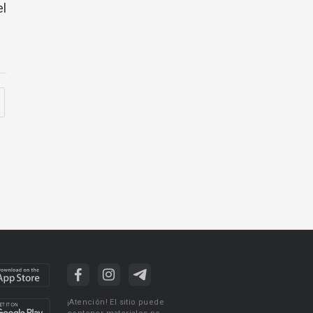
el
¡Atención! El sitio puede