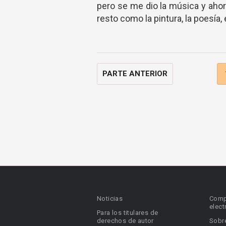
pero se me dio la música y ahora
resto como la pintura, la poesía
PARTE ANTERIOR
Noticias
Comp
elect
Para los titulares de
derechos de autor
Sobr