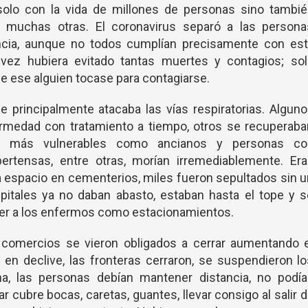
 solo con la vida de millones de personas sino tambié
e muchas otras. El coronavirus separó a las persona
ncia, aunque no todos cumplían precisamente con est
l vez hubiera evitado tantas muertes y contagios; sol
ue ese alguien tocase para contagiarse.
e principalmente atacaba las vías respiratorias. Algun
rmedad con tratamiento a tiempo, otros se recuperaba
os más vulnerables como ancianos y personas co
rtensas, entre otras, morían irremediablemente. Era
a espacio en cementerios, miles fueron sepultados sin 
itales ya no daban abasto, estaban hasta el tope y s
der a los enfermos como estacionamientos.
comercios se vieron obligados a cerrar aumentando e
en declive, las fronteras cerraron, se suspendieron l
a, las personas debían mantener distancia, no podía
r cubre bocas, caretas, guantes, llevar consigo al salir 