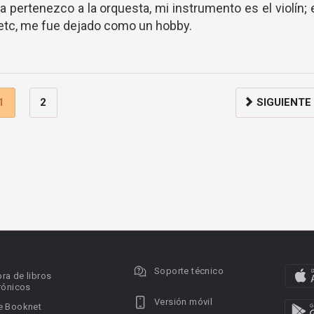
 pertenezco a la orquesta, mi instrumento es el violín; 
, etc, me fue dejado como un hobby.
1
2
SIGUIENTE
Soporte técnico
ra de libros
rónicos
Versión móvil
e Booknet