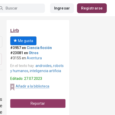
Ingresar
Registrarse
Lirb
Me gusta
#3957 en
Ciencia ficción
#23081 en
Otros
#3155 en
Aventura
En el texto hay:
androides
,
robots
y humanos
,
inteligencia artificia
Editado: 27.07.2023
Añadir a la biblioteca
es
Reportar
se
e