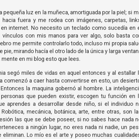
a pequeña luz en la muñeca, amortiguada por la piel; si 
 hacia fuera y me rodea con imágenes, carpetas, links
en internet. No necesito un teclado como sucedía en e
 vínculos con mis manos para ver algo, solo basta co
rebro me permite controlarlo todo, incluso mi propia sal
e pie, mirando hacía el otro lado de la única y larga venta
a mente en mi blog esto que lees.
a segó miles de vidas en aquel entonces y al estallar 
eta comenzó a caer hasta convertirse en esto, un desiert
ir. Entonces la maquina gobernó al hombre. La inteligenc
de personas que pueden existir, escogen tu función en 
ue aprendes a desarrollar desde niño, si el individuo 
Robótica, mecánica, botánica, arte, entre otras, son l
esión las que se debe poseer, si no sabes hace nada 
erteneces a ningún lugar, no eres nada ni nadie, un pe
e eliminan. Lo mío es el arte y poseo muchas cualidade