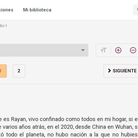
ciones
Mi biblioteca
dio 1
format_size
add_circle_outline
remove_circle_outline
1
2
SIGUIENTE
e es Rayan, vivo confinado como todos en mi hogar, si 
e varios años atrás, en el 2020, desde China en Wuhan, 
 todo el planeta, no hubo nación a la que no hubies