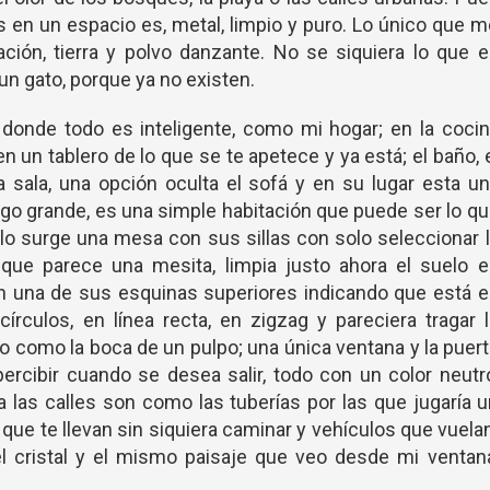
res en un espacio es, metal, limpio y puro. Lo único que 
ción, tierra y polvo danzante. No se siquiera lo que 
 un gato, porque ya no existen.
 donde todo es inteligente, como mi hogar; en la coci
 un tablero de lo que se te apetece y ya está; el baño, 
a sala, una opción oculta el sofá y en su lugar esta u
go grande, es una simple habitación que puede ser lo q
lo surge una mesa con sus sillas con solo seleccionar 
 que parece una mesita, limpia justo ahora el suelo 
n en una de sus esquinas superiores indicando que está 
rculos, en línea recta, en zigzag y pareciera tragar 
o como la boca de un pulpo; una única ventana y la puer
percibir cuando se desea salir, todo con un color neutr
ra las calles son como las tuberías por las que jugaría 
ue te llevan sin siquiera caminar y vehículos que vuela
el cristal y el mismo paisaje que veo desde mi ventan