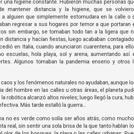
ner una higiene constante. Hubieron muchas personas q
 mantener distancia y la higiene, que se volviero
r a alguien que simplemente estornudara en la calle o 
jaban regresar a sus hogares por temor a que portaran 
otros sin embargo, se tomaban todo tan a la ligera que 
n distancia y hacían fiestas, luego acababan contagiad
edió en Italia, cuando anunciaron cuarentena, para ell
no escuelas, hola playa, sol y arena, aumentando así 
tes. Algunos tomaban la pandemia enserio y otros l
n caos y los fenómenos naturales no ayudaban, aunque l
a del hombre en las calles u otras áreas, el planeta pu
 la robótica alcanzó altos niveles; luego llegó la cura, hu
ctiva. Más tarde estalló la guerra...
na no es verde como solía ser años atrás, como mucho
ta real, sin sentir una sola brisa de la que tanto hablan l
r el olor de los bosques, la playa o las calles urbanas. Pu