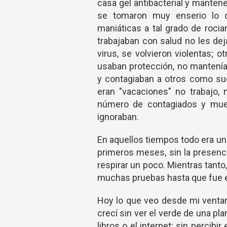
casa gel antibacterial y mante
se tomaron muy enserio lo de
maniáticas a tal grado de rocia
trabajaban con salud no les de
virus, se volvieron violentas; 
usaban protección, no mantenía
y contagiaban a otros como suc
eran "vacaciones" no trabajo, 
número de contagiados y muer
ignoraban.
En aquellos tiempos todo era u
primeros meses, sin la presenci
respirar un poco. Mientras tanto,
muchas pruebas hasta que fue efe
Hoy lo que veo desde mi venta
crecí sin ver el verde de una plan
libros o el internet; sin percibi