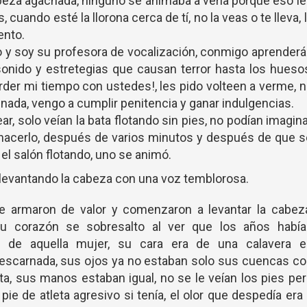
eza agachada, ninguno se animaba a verla porque eso l
uando esté la llorona cerca de tí, no la veas o te lleva, 
ento.
ico y soy su profesora de vocalización, conmigo aprender
onido y estretegias que causan terror hasta los hueso
erder mi tiempo con ustedes!, les pido volteen a verme, 
nada, vengo a cumplir penitencia y ganar indulgencias.
r, solo veían la bata flotando sin pies, no podían imagin
 hacerlo, después de varios minutos y después de que 
el salón flotando, uno se animó.
, levantando la cabeza con una voz temblorosa.
armaron de valor y comenzaron a levantar la cabeza
su corazón se sobresalto al ver que los años había
a de aquella mujer, su cara era de una calavera e
escarnada, sus ojos ya no estaban solo sus cuencas co
a, sus manos estaban igual, no se le veían los pies pe
ie de atleta agresivo si tenía, el olor que despedía era