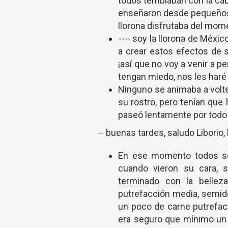
todos temblaban con la cab
enseñaron desde pequeños, c
llorona disfrutaba del mom
---- soy la llorona de Méx
a crear estos efectos de s
¡así que no voy a venir a p
tengan miedo, nos les haré 
Ninguno se animaba a voltea
su rostro, pero tenían que
paseó lentamente por todo 
-- buenas tardes, saludo Liborio
En ese momento todos se 
cuando vieron su cara, 
terminado con la bellez
putrefacción media, semid
un poco de carne putrefact
era seguro que mínimo un p