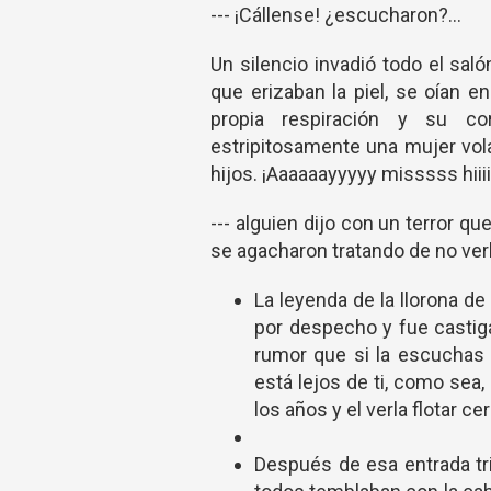
--- ¡Cállense! ¿escucharon?...
Un silencio invadió todo el sal
que erizaban la piel, se oían e
propia respiración y su co
estripitosamente una mujer vol
hijos. ¡Aaaaaayyyyy misssss hiii
--- alguien dijo con un terror que
se agacharon tratando de no verl
La leyenda de la llorona d
por despecho y fue castiga
rumor que si la escuchas 
está lejos de ti, como sea,
los años y el verla flotar ce
Después de esa entrada tri