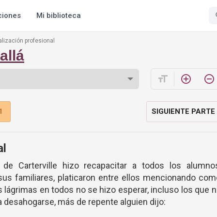
ciones
Mi biblioteca
lización profesional
allá
format_size
add_circle_outline
remove_circle_outline
1
SIGUIENTE PARTE
al
de Carterville hizo recapacitar a todos los alumnos
sus familiares, platicaron entre ellos mencionando co
as lágrimas en todos no se hizo esperar, incluso los que 
a desahogarse, más de repente alguien dijo: