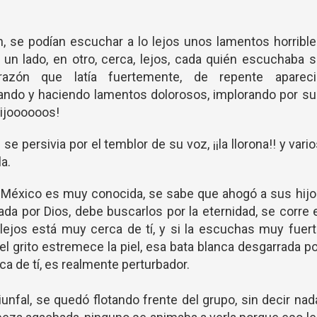
ón, se podían escuchar a lo lejos unos lamentos horribl
n un lado, en otro, cerca, lejos, cada quién escuchaba 
razón que latía fuertemente, de repente apareci
ando y haciendo lamentos dolorosos, implorando por s
iijoooooos!
 se persivia por el temblor de su voz, ¡¡la llorona!! y vari
a.
e México es muy conocida, se sabe que ahogó a sus hij
da por Dios, debe buscarlos por la eternidad, se corre 
lejos está muy cerca de tí, y si la escuchas muy fuer
 el grito estremece la piel, esa bata blanca desgarrada p
rca de tí, es realmente perturbador.
unfal, se quedó flotando frente del grupo, sin decir nad