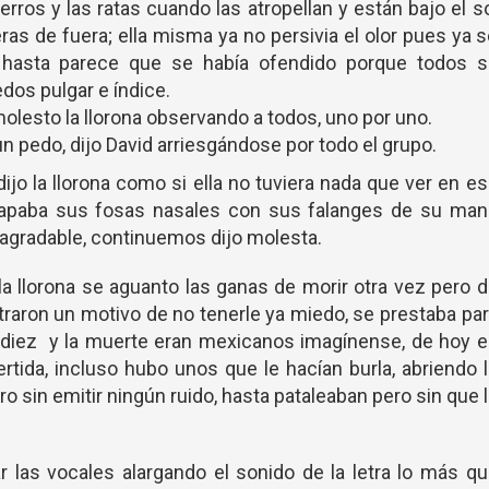
rros y las ratas cuando las atropellan y están bajo el s
eras de fuera; ella misma ya no persivia el olor pues ya 
 hasta parece que se había ofendido porque todos s
edos pulgar e índice.
 molesto la llorona observando a todos, uno por uno.
un pedo, dijo David arriesgándose por todo el grupo.
ijo la llorona como si ella no tuviera nada que ver en e
tapaba sus fosas nasales con sus falanges de su man
sagradable, continuemos dijo molesta.
 la llorona se aguanto las ganas de morir otra vez pero 
raron un motivo de no tenerle ya miedo, se prestaba pa
s diez y la muerte eran mexicanos imagínense, de hoy 
ertida, incluso hubo unos que le hacían burla, abriendo 
o sin emitir ningún ruido, hasta pataleaban pero sin que 
 las vocales alargando el sonido de la letra lo más q