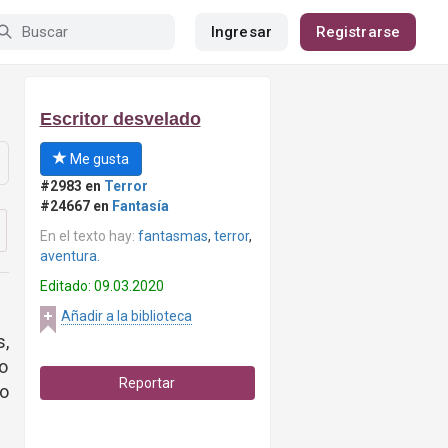
Ingresar
Registrarse
Escritor desvelado
Me gusta
#2983 en
Terror
#24667 en
Fantasía
En el texto hay:
fantasmas
,
terror
,
aventura.
Editado: 09.03.2020
Añadir a la biblioteca
,
mo
Reportar
no