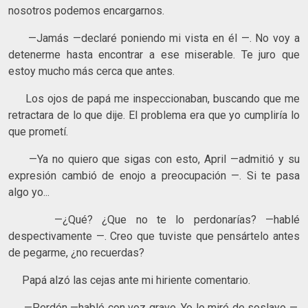
nosotros podemos encargarnos.
—Jamás —declaré poniendo mi vista en él —. No voy a
detenerme hasta encontrar a ese miserable. Te juro que
estoy mucho más cerca que antes.
Los ojos de papá me inspeccionaban, buscando que me
retractara de lo que dije. El problema era que yo cumpliría lo
que prometí.
—Ya no quiero que sigas con esto, April —admitió y su
expresión cambió de enojo a preocupación —. Si te pasa
algo yo...
—¿Qué? ¿Que no te lo perdonarías? —hablé
despectivamente —. Creo que tuviste que pensártelo antes
de pegarme, ¿no recuerdas?
Papá alzó las cejas ante mi hiriente comentario.
—Perdón —habló con voz grave. Yo lo miré de soslayo —.