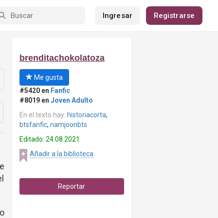
Ingresar
Registrarse
brenditachokolatoza
Me gusta
#5420 en
Fanfic
#8019 en
Joven Adulto
En el texto hay:
historiacorta
,
btsfanfic
,
namjoonbts
Editado: 24.08.2021
Añadir a la biblioteca
ce
el
Reportar
ro