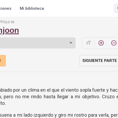
ciones
Mi biblioteca
PÍTULO 06
mjoon
format_size
add_circle_outline
remove_circle_outline
1
SIGUIENTE PARTE
mbiado por un clima en el que el viento sopla fuerte y ha
 pero no me rindo hasta llegar a mi objetivo. Cruzo 
lto.
uena a mi lado izquierdo y giro mi rostro para verla, pe