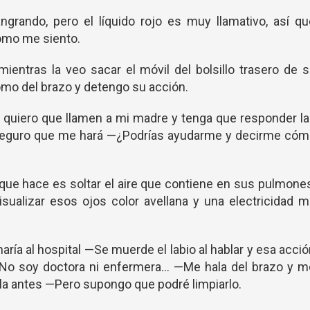
rando, pero el líquido rojo es muy llamativo, así qu
omo me siento.
mientras la veo sacar el móvil del bolsillo trasero de 
omo del brazo y detengo su acción.
o quiero que llamen a mi madre y tenga que responder l
seguro que me hará —¿Podrías ayudarme y decirme cóm
que hace es soltar el aire que contiene en sus pulmone
sualizar esos ojos color avellana y una electricidad 
maría al hospital —Se muerde el labio al hablar y esa acci
No soy doctora ni enfermera... —Me hala del brazo y m
ella antes —Pero supongo que podré limpiarlo.