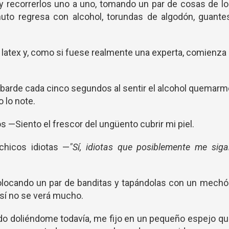
s y recorrerlos uno a uno, tomando un par de cosas de l
to regresa con alcohol, torundas de algodón, guantes
 latex y, como si fuese realmente una experta, comienza
obarde cada cinco segundos al sentir el alcohol quemar
o lo note.
 —Siento el frescor del ungüento cubrir mi piel.
hicos idiotas —
"Sí, idiotas que posiblemente me sig
 colocando un par de banditas y tapándolas con un mech
así no se verá mucho.
ado doliéndome todavía, me fijo en un pequeño espejo q