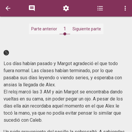





1
Parte anterior
Siguiente parte
➎
Los días habían pasado y Margot agradeció el que todo
fuera normal. Las clases habían terminado, por lo que
pasaba sus días leyendo o viendo series, y esperaba con
ansias la llegada de Alex.
El reloj marcó las 3 AM y aún Margot se encontraba dando
vueltas en su cama, sin poder pegar un ojo. A pesar de los
días ella aún recordaba aquel momento en el que Alex le
tocó la mano, ya que no podía evitar pensar lo similar que
sucedió con Caleb.
Un ruido proveniente del pasillo la sobresaltó. A sabiendas