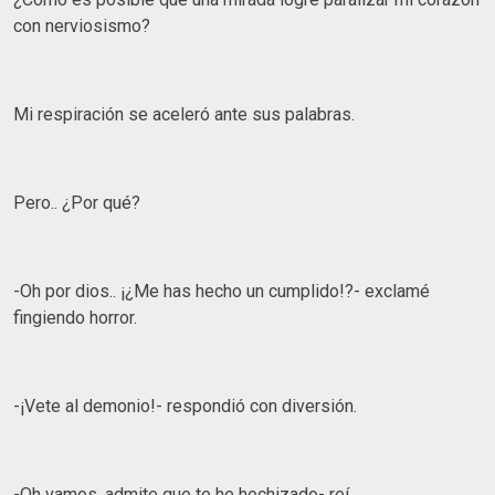
con nerviosismo?
Mi respiración se aceleró ante sus palabras.
Pero.. ¿Por qué?
-Oh por dios.. ¡¿Me has hecho un cumplido!?- exclamé
fingiendo horror.
-¡Vete al demonio!- respondió con diversión.
-Oh vamos, admite que te he hechizado- reí.