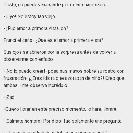
Cristo, no puedes asustarte por estar enamorado.
-¡Oye! No estoy tan viejo...
-¿Fue amor a primera vista, eh?
Fruncí el ceño- ¿Qué es el amor a primera vista?
Sus ojos se abrieron por la sorpresa antes de volver a
observarme con enfado.
-¡No lo puedo creer!- posa sus manos sobre su rostro con
frustración- ¡¿Eres idiota o te azotaban de niño?! Creo que
ambas..- me observa incrédulo.
-¡Zac!
-Quiero llorar en este preciso momento, lo haré, lloraré.
-¡Cálmate hombre! Por dios.. fue solamente una pregunta.
-¿Jamás has oído hablar del amor a primera vista?